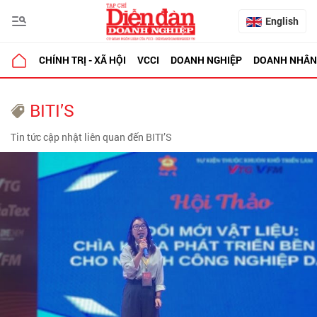
English
CHÍNH TRỊ - XÃ HỘI
VCCI
DOANH NGHIỆP
DOANH NHÂN
BITI’S
Tin tức cập nhật liên quan đến BITI’S