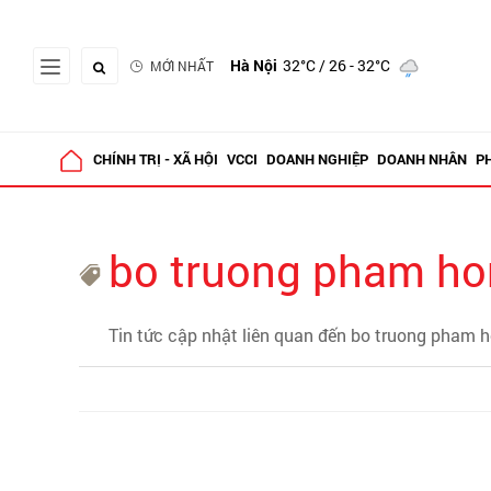
Hà Nội
32°C
/ 26 - 32°C
MỚI NHẤT
CHÍNH TRỊ - XÃ HỘI
VCCI
DOANH NGHIỆP
DOANH NHÂN
P
bo truong pham ho
Tin tức cập nhật liên quan đến bo truong pham 