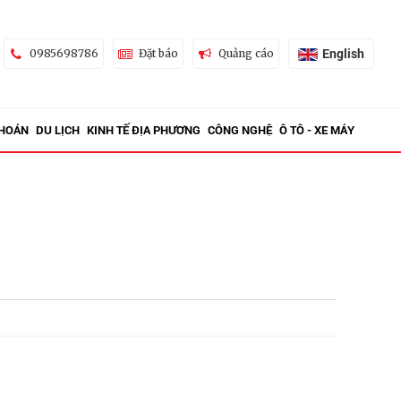
English
0985698786
Đặt báo
Quảng cáo
KHOÁN
DU LỊCH
KINH TẾ ĐỊA PHƯƠNG
CÔNG NGHỆ
Ô TÔ - XE MÁY