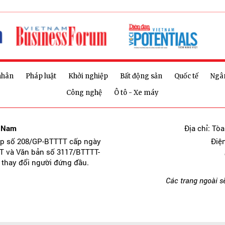
nhân
Pháp luật
Khởi nghiệp
Bất động sản
Quốc tế
Ngâ
Công nghệ
Ô tô - Xe máy
t Nam
Địa chỉ: Tò
ép số 208/GP-BTTTT cấp ngày
Điệ
T và Văn bản số 3117/BTTTT-
 thay đổi người đứng đầu.
Các trang ngoài s