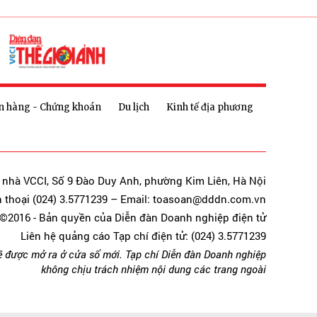
n hàng - Chứng khoán
Du lịch
Kinh tế địa phương
a nhà VCCI, Số 9 Đào Duy Anh, phường Kim Liên, Hà Nội
n thoại (024) 3.5771239 – Email: toasoan@dddn.com.vn
©2016 - Bản quyền của Diễn đàn Doanh nghiệp điện tử
Liên hệ quảng cáo Tạp chí điện tử: (024) 3.5771239
ẽ được mở ra ở cửa sổ mới. Tạp chí Diễn đàn Doanh nghiệp
không chịu trách nhiệm nội dung các trang ngoài