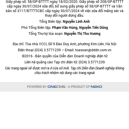
Giấy phép số: 58/GP-BTTTT ngày 18/02/2020. Giấy phép số 208/GP-BTTTT
cấp ngày 30/07/2024 sửa đổi, bổ sung giấy phép số 58/GP-BTTTT và Văn
bản số 3117/BTTTT-CBC cấp ngày 30/07/2024 về việc sửa đổi măng séc và
thay đổi người đứng đầu.
Tổng Biên tập:
Nguyễn Linh Anh
Phó Tổng Biên tập:
Phạm Văn Hùng, Nguyễn Tiến Dũng
Tổng Thư ký tòa soạn:
Nguyễn Thị Thu Hương
Địa chỉ: Tòa nhà VCCI, Số 9 Đào Duy Anh, phường Kim Liên, Hà Nội
Điện thoại (024) 3.5771239 – Email: toasoan@dddn.com.vn
©2016 - Bản quyền của Diễn đàn Doanh nghiệp điện tử
Liên hệ quảng cáo Tạp chí điện tử: (024) 3.5771239
Các trang ngoài sẽ được mở ra ở cửa sổ mới. Tạp chí Diễn đàn Doanh nghiệp không
chịu trách nhiệm nội dung các trang ngoài
POWERED BY
- A PRODUCT OF
ONE
CMS
NEKO