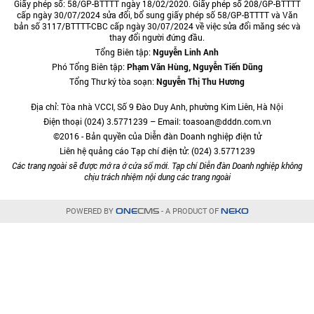
Giấy phép số: 58/GP-BTTTT ngày 18/02/2020. Giấy phép số 208/GP-BTTTT
cấp ngày 30/07/2024 sửa đổi, bổ sung giấy phép số 58/GP-BTTTT và Văn
bản số 3117/BTTTT-CBC cấp ngày 30/07/2024 về việc sửa đổi măng séc và
thay đổi người đứng đầu.
Tổng Biên tập:
Nguyễn Linh Anh
Phó Tổng Biên tập:
Phạm Văn Hùng, Nguyễn Tiến Dũng
Tổng Thư ký tòa soạn:
Nguyễn Thị Thu Hương
Địa chỉ: Tòa nhà VCCI, Số 9 Đào Duy Anh, phường Kim Liên, Hà Nội
Điện thoại (024) 3.5771239 – Email: toasoan@dddn.com.vn
©2016 - Bản quyền của Diễn đàn Doanh nghiệp điện tử
Liên hệ quảng cáo Tạp chí điện tử: (024) 3.5771239
Các trang ngoài sẽ được mở ra ở cửa sổ mới. Tạp chí Diễn đàn Doanh nghiệp không
chịu trách nhiệm nội dung các trang ngoài
POWERED BY
- A PRODUCT OF
ONE
CMS
NEKO