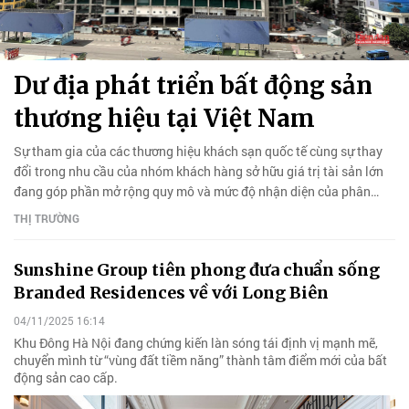
Dư địa phát triển bất động sản
thương hiệu tại Việt Nam
Sự tham gia của các thương hiệu khách sạn quốc tế cùng sự thay
đổi trong nhu cầu của nhóm khách hàng sở hữu giá trị tài sản lớn
đang góp phần mở rộng quy mô và mức độ nhận diện của phân
khúc bất động sản mang thương hiệu.
THỊ TRƯỜNG
Sunshine Group tiên phong đưa chuẩn sống
Branded Residences về với Long Biên
04/11/2025 16:14
Khu Đông Hà Nội đang chứng kiến làn sóng tái định vị mạnh mẽ,
chuyển mình từ “vùng đất tiềm năng” thành tâm điểm mới của bất
động sản cao cấp.