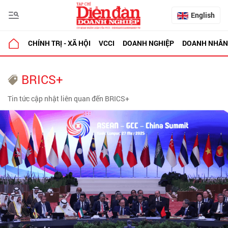
English
CHÍNH TRỊ - XÃ HỘI
VCCI
DOANH NGHIỆP
DOANH NHÂN
BRICS+
Tin tức cập nhật liên quan đến BRICS+