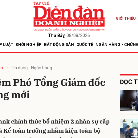
GIỚI THIỆU
bình luận
Thứ Bảy,
08/08/2026
P LUẬT
KHỞI NGHIỆP
BẤT ĐỘNG SẢN
QUỐC TẾ
NGÂN HÀNG - CHỨN
án
Tín dụng - Ngân hàng
ệm Phó Tổng Giám đốc
ĐỌC T
ng mới
Hủy
G
ank chính thức bổ nhiệm 2 nhân sự cấp
à Kế toán trưởng nhằm kiện toàn bộ