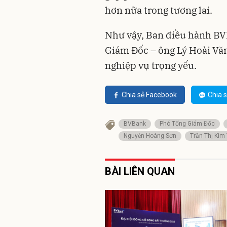
hơn nữa trong tương lai.
Như vậy, Ban điều hành BVB
Giám Đốc – ông Lý Hoài Văn
nghiệp vụ trọng yếu.
Chia sẻ Facebook
Chia s
BVBank
Phó Tổng Giám Đốc
Nguyễn Hoàng Sơn
Trần Thị Kim
BÀI LIÊN QUAN