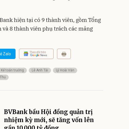
ank hiện tại có 9 thành viên, gồm Tổng
 và 8 thành viên phụ trách các mảng
Theo dõi trên
ẻ Zalo
Kế toán trưởng
Lê Anh Tài
Lý Hoài Văn
 Thu
BVBank bầu Hội đồng quản trị
nhiệm kỳ mới, sẽ tăng vốn lên
gần 10.000 tỷ đồng