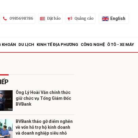
English
0985698786
Đặt báo
Quảng cáo
G KHOÁN
DU LỊCH
KINH TẾ ĐỊA PHƯƠNG
CÔNG NGHỆ
Ô TÔ - XE MÁY
IẾP
Ông Lý Hoài Văn chính thức
giữ chức vụ Tổng Giám Đốc
ửi
BVBank
BVBank tháo gỡ điểm nghẽn
về vốn hỗ trợ hộ kinh doanh
và doanh nghiệp siêu nhỏ