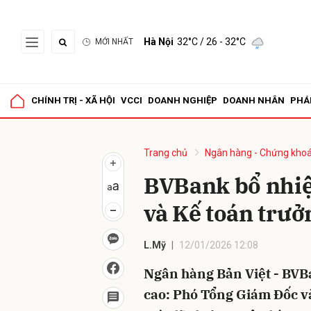
Hà Nội
32°C
/ 26 - 32°C
MỚI NHẤT
Gửi 
CHÍNH TRỊ - XÃ HỘI
VCCI
DOANH NGHIỆP
DOANH NHÂN
PHÁ
Trang chủ
Ngân hàng - Chứng kho
BVBank bổ nhi
và Kế toán trưở
L.Mỹ
12/01/2026 12:08
Ngân hàng Bản Việt - BVB
cao: Phó Tổng Giám Đốc v