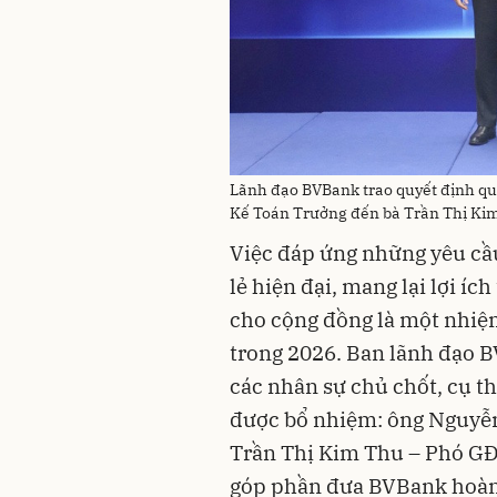
Lãnh đạo BVBank trao quyết định qu
Kế Toán Trưởng đến bà Trần Thị Ki
Việc đáp ứng những yêu cầ
lẻ hiện đại, mang lại lợi íc
cho cộng đồng là một nhiệ
trong 2026. Ban lãnh đạo B
các nhân sự chủ chốt, cụ t
được bổ nhiệm: ông Nguyễ
Trần Thị Kim Thu – Phó GĐ 
góp phần đưa BVBank hoàn 