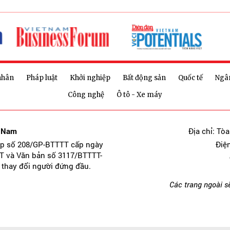
nhân
Pháp luật
Khởi nghiệp
Bất động sản
Quốc tế
Ngâ
Công nghệ
Ô tô - Xe máy
t Nam
Địa chỉ: Tò
ép số 208/GP-BTTTT cấp ngày
Điệ
T và Văn bản số 3117/BTTTT-
 thay đổi người đứng đầu.
Các trang ngoài s