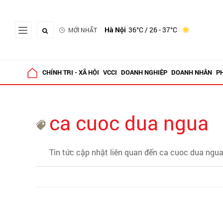
Hà Nội
36°C
/ 26 - 37°C
MỚI NHẤT
CHÍNH TRỊ - XÃ HỘI
VCCI
DOANH NGHIỆP
DOANH NHÂN
P
ca cuoc dua ngua
Tin tức cập nhật liên quan đến ca cuoc dua ngu