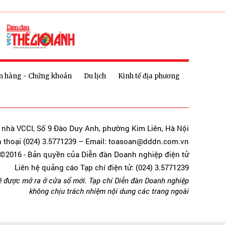
n hàng - Chứng khoán
Du lịch
Kinh tế địa phương
a nhà VCCI, Số 9 Đào Duy Anh, phường Kim Liên, Hà Nội
n thoại (024) 3.5771239 – Email: toasoan@dddn.com.vn
©2016 - Bản quyền của Diễn đàn Doanh nghiệp điện tử
Liên hệ quảng cáo Tạp chí điện tử: (024) 3.5771239
ẽ được mở ra ở cửa sổ mới. Tạp chí Diễn đàn Doanh nghiệp
không chịu trách nhiệm nội dung các trang ngoài