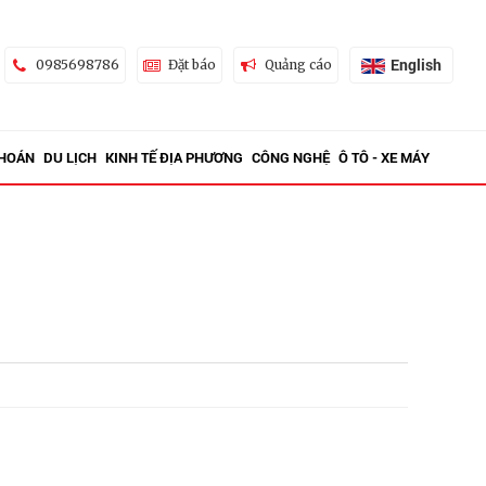
English
0985698786
Đặt báo
Quảng cáo
KHOÁN
DU LỊCH
KINH TẾ ĐỊA PHƯƠNG
CÔNG NGHỆ
Ô TÔ - XE MÁY