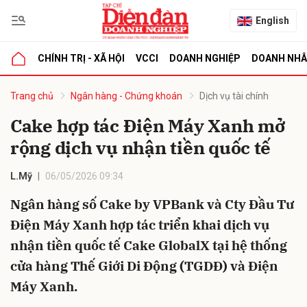
English
CHÍNH TRỊ - XÃ HỘI
VCCI
DOANH NGHIỆP
DOANH NH
bình luận
Trang chủ
Ngân hàng - Chứng khoán
Dịch vụ tài chính
Cake hợp tác Điện Máy Xanh mở
rộng dịch vụ nhận tiền quốc tế
L.Mỹ
06/05/2026 09:34
Ngân hàng số Cake by VPBank và Cty Đầu Tư
Điện Máy Xanh hợp tác triển khai dịch vụ
Hủy
G
nhận tiền quốc tế Cake GlobalX tại hệ thống
cửa hàng Thế Giới Di Động (TGDĐ) và Điện
Máy Xanh.