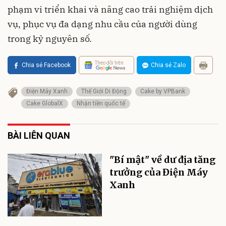
phạm vi triển khai và nâng cao trải nghiệm dịch
vụ, phục vụ đa dạng nhu cầu của người dùng
trong kỷ nguyên số.
Theo dõi trên
Chia sẻ Facebook
Chia sẻ Zalo
Điện Máy Xanh
Thế Giới Di Động
Cake by VPBank
Cake GlobalX
Nhận tiền quốc tế
BÀI LIÊN QUAN
"Bí mật" về dư địa tăng
trưởng của Điện Máy
Xanh