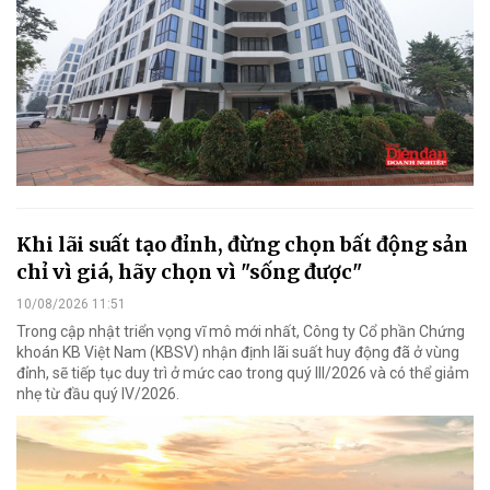
Khi lãi suất tạo đỉnh, đừng chọn bất động sản
chỉ vì giá, hãy chọn vì "sống được"
10/08/2026 11:51
Trong cập nhật triển vọng vĩ mô mới nhất, Công ty Cổ phần Chứng
khoán KB Việt Nam (KBSV) nhận định lãi suất huy động đã ở vùng
đỉnh, sẽ tiếp tục duy trì ở mức cao trong quý III/2026 và có thể giảm
nhẹ từ đầu quý IV/2026.