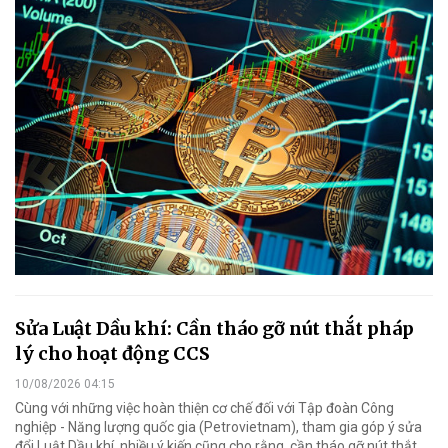
Sửa Luật Dầu khí: Cần tháo gỡ nút thắt pháp
lý cho hoạt động CCS
10/08/2026 04:15
Cùng với những việc hoàn thiện cơ chế đối với Tập đoàn Công
nghiệp - Năng lượng quốc gia (Petrovietnam), tham gia góp ý sửa
đổi Luật Dầu khí, nhiều ý kiến cũng cho rằng, cần tháo gỡ nút thắt