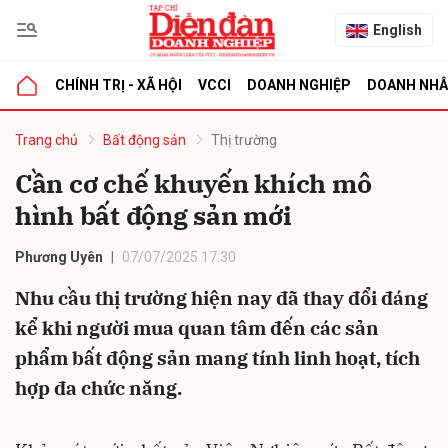
English
CHÍNH TRỊ - XÃ HỘI
VCCI
DOANH NGHIỆP
DOANH NH
bình luận
Trang chủ
Bất động sản
Thị trường
Cần cơ chế khuyến khích mô
hình bất động sản mới
Phương Uyên
07/07/2025 17:30
Nhu cầu thị trường hiện nay đã thay đổi đáng
kể khi người mua quan tâm đến các sản
Hủy
G
phẩm bất động sản mang tính linh hoạt, tích
hợp đa chức năng.