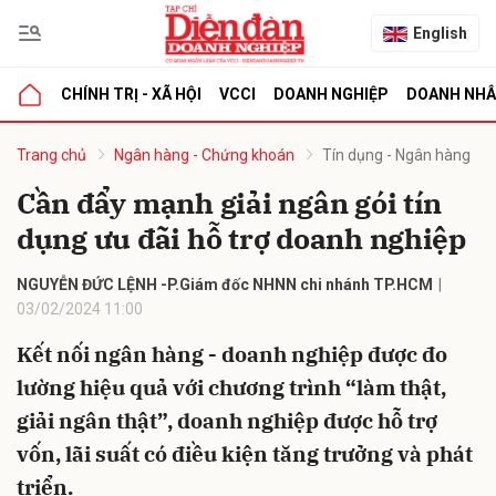
English
CHÍNH TRỊ - XÃ HỘI
VCCI
DOANH NGHIỆP
DOANH NH
bình luận
Trang chủ
Ngân hàng - Chứng khoán
Tín dụng - Ngân hàng
Cần đẩy mạnh giải ngân gói tín
dụng ưu đãi hỗ trợ doanh nghiệp
NGUYỄN ĐỨC LỆNH -P.Giám đốc NHNN chi nhánh TP.HCM
03/02/2024 11:00
Kết nối ngân hàng - doanh nghiệp được đo
Hủy
G
lường hiệu quả với chương trình “làm thật,
giải ngân thật”, doanh nghiệp được hỗ trợ
vốn, lãi suất có điều kiện tăng trưởng và phát
triển.