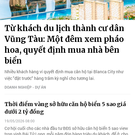
Từ khách du lịch thành cư dân
Vũng Tàu: Một đêm xem pháo
hoa, quyết định mua nhà bên
biển
Nhiều khách hàng ví quyết định mua căn hộ tại Blanca City như
việc "đặt trước" hàng trăm kỳ nghỉ cho tương lai.
DOANH NGHIỆP - DỰ ÁN
Thời điểm vàng sở hữu căn hộ biển 5 sao giá
dưới 2 tỷ đồng
19/05/2026 08:00
Cơ hội cuối cho các nhà đầu tư BĐS sở hữu căn hộ biển 5 sao view
trọn vịnh Bái Tử Long, mỗi năm đón hàng triệu du khách, để ở, cho