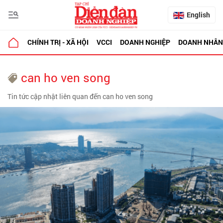
English
CHÍNH TRỊ - XÃ HỘI
VCCI
DOANH NGHIỆP
DOANH NHÂN
can ho ven song
Tin tức cập nhật liên quan đến can ho ven song