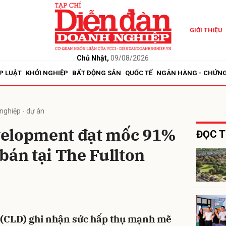
GIỚI THIỆU
bình luận
Chủ Nhật,
09/08/2026
P LUẬT
KHỞI NGHIỆP
BẤT ĐỘNG SẢN
QUỐC TẾ
NGÂN HÀNG - CHỨN
nghiệp - dự án
velopment đạt mốc 91%
ĐỌC T
bán tại The Fullton
Hủy
G
(CLD) ghi nhận sức hấp thụ mạnh mẽ