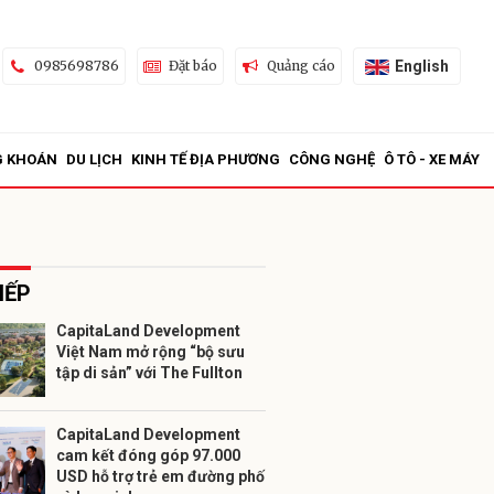
English
0985698786
Đặt báo
Quảng cáo
G KHOÁN
DU LỊCH
KINH TẾ ĐỊA PHƯƠNG
CÔNG NGHỆ
Ô TÔ - XE MÁY
IẾP
CapitaLand Development
Việt Nam mở rộng “bộ sưu
ửi
tập di sản” với The Fullton
CapitaLand Development
cam kết đóng góp 97.000
USD hỗ trợ trẻ em đường phố