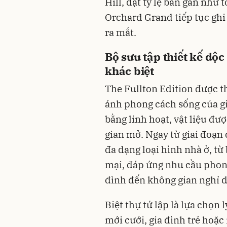
Hill, đạt tỷ lệ bán gần như 
Orchard Grand tiếp tục ghi
ra mắt.
Bộ sưu tập thiết kế đ
khác biệt
The Fullton Edition được th
ánh phong cách sống của gia
bằng linh hoạt, vật liệu đư
gian mở. Ngay từ giai đoạn
đa dạng loại hình nhà ở, từ
mại, đáp ứng nhu cầu phong 
đình đến không gian nghỉ d
Biệt thự tứ lập là lựa chọ
mới cưới, gia đình trẻ ho