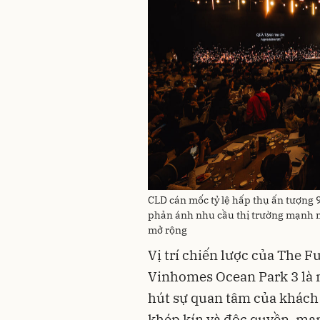
CLD cán mốc tỷ lệ hấp thụ ấn tượng 
phản ánh nhu cầu thị trường mạnh m
mở rộng
Vị trí chiến lược của The F
Vinhomes Ocean Park 3 là 
hút sự quan tâm của khách
khép kín và độc quyền, ma