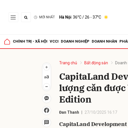
Hà Nội
36°C
/ 26 - 37°C
MỚI NHẤT
Gửi 
CHÍNH TRỊ - XÃ HỘI
VCCI
DOANH NGHIỆP
DOANH NHÂN
PHÁ
Trang chủ
Bất động sản
Doanh 
CapitaLand De
lượng căn được 
Edition
Đan Thanh
27/10/2025 16:17
CapitaLand Development 