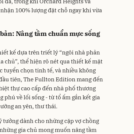
tối đa, trong khi Orchard Heights và
 nhận 100% lượng đặt chỗ ngay khi vừa
ộc bản: Nâng tầm chuẩn mực sống
iết kế dựa trên triết lý “ngôi nhà phản
 chủ”, thể hiện rõ nét qua thiết kế mặt
ợc tuyển chọn tinh tế, và nhiều không
 đầu tiên, The Fullton Edition mang đến
 biệt thự cao cấp đến nhà phố thương
phú về lối sống - từ tổ ấm gắn kết gia
ưỡng an yên, thư thái.
n lý tưởng dành cho những cặp vợ chồng
ặc những gia chủ mong muốn nâng tầm