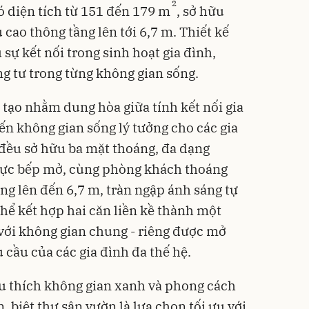
2
ó diện tích từ 151 đến 179 m
, sở hữu
 cao thông tầng lên tới 6,7 m. Thiết kế
 sự kết nối trong sinh hoạt gia đình,
ng tư trong từng không gian sống.
 tạo nhằm dung hòa giữa tính kết nối gia
ến không gian sống lý tưởng cho các gia
ự đều sở hữu ba mặt thoáng, đa dạng
 vực bếp mở, cùng phòng khách thoáng
ng lên đến 6,7 m, tràn ngập ánh sáng tự
 thể kết hợp hai căn liền kề thành một
 với không gian chung - riêng được mở
 cầu của các gia đình đa thế hệ.
u thích không gian xanh và phong cách
, biệt thự sân vườn là lựa chọn tối ưu với