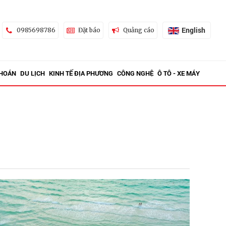
English
0985698786
Đặt báo
Quảng cáo
KHOÁN
DU LỊCH
KINH TẾ ĐỊA PHƯƠNG
CÔNG NGHỆ
Ô TÔ - XE MÁY