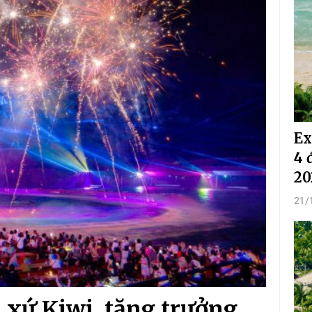
Ex
4 
20
21/
 xứ Kiwi, tăng trưởng