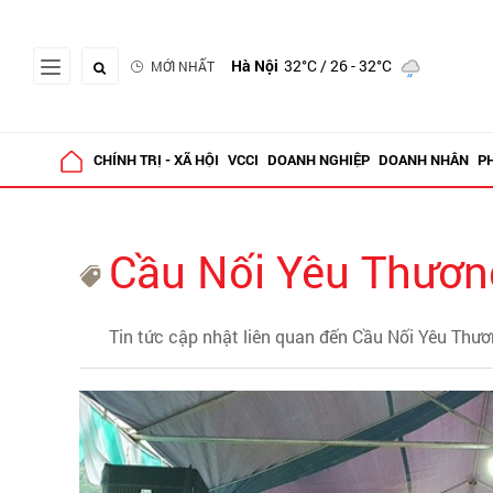
Hà Nội
32°C
/ 26 - 32°C
MỚI NHẤT
CHÍNH TRỊ - XÃ HỘI
VCCI
DOANH NGHIỆP
DOANH NHÂN
P
Cầu Nối Yêu Thươn
Tin tức cập nhật liên quan đến Cầu Nối Yêu Thư