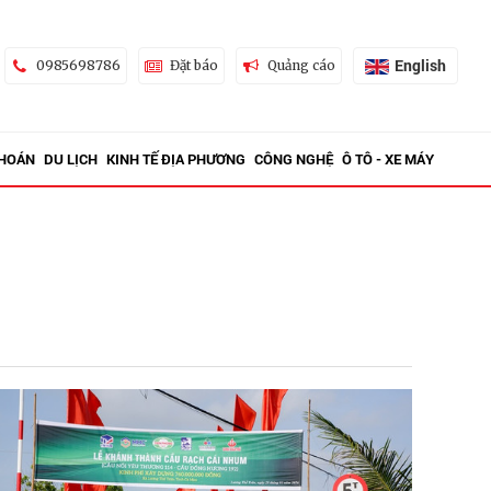
English
0985698786
Đặt báo
Quảng cáo
KHOÁN
DU LỊCH
KINH TẾ ĐỊA PHƯƠNG
CÔNG NGHỆ
Ô TÔ - XE MÁY