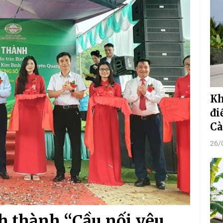
Kh
đi
Cà
26/
 thành “Cầu nối yêu