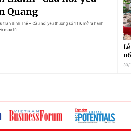
ên Quang
 tràn Bình Thể – Cầu nối yêu thương số 119, mở ra hành
và mưa lũ.
Lễ
nố
30/