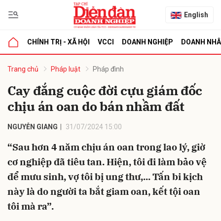
English
CHÍNH TRỊ - XÃ HỘI
VCCI
DOANH NGHIỆP
DOANH NH
bình luận
Trang chủ
Pháp luật
Pháp đình
Cay đắng cuộc đời cựu giám đốc
chịu án oan do bán nhầm đất
NGUYỄN GIANG
31/07/2024 15:00
“Sau hơn 4 năm chịu án oan trong lao lý, giờ
cơ nghiệp đã tiêu tan. Hiện, tôi đi làm bảo vệ
Hủy
G
để mưu sinh, vợ tôi bị ung thư,... Tấn bi kịch
này là do người ta bắt giam oan, kết tội oan
tôi mà ra”.