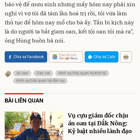
bảo vệ để mưu sinh nhưng mấy hôm nay phải xin
nghỉ vì vợ tôi đã tám lần hoá trị rồi, tôi vừa làm
thủ tục để hôm nay mổ cho bà ấy. Tấn bi kịch này
là do người ta bắt giam oan, kết tội oan tôi mà ra",
ông Hùng buồn bã nói.
Theo dõi trên
Chia sẻ Facebook
Chia sẻ Zalo
án oan
Oan sai
Hình sự hóa quan hệ kinh tế
Hình sự hóa quan hệ dân sự
BÀI LIÊN QUAN
Vụ cựu giám đốc chịu
án oan tại Đắk Nông:
Kỷ luật nhiều lãnh đạo