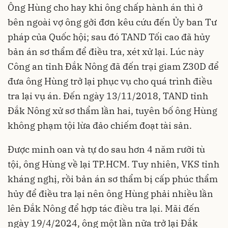
Ông Hùng cho hay khi ông chấp hành án thì ở
bên ngoài vợ ông gởi đơn kêu cứu đến Ủy ban Tư
pháp của Quốc hội; sau đó TAND Tối cao đã hủy
bản án sơ thẩm để điều tra, xét xử lại. Lúc này
Công an tỉnh Đắk Nông đã đến trại giam Z30D để
đưa ông Hùng trở lại phục vụ cho quá trình điều
tra lại vụ án. Đến ngày 13/11/2018, TAND tỉnh
Đắk Nông xử sơ thẩm lần hai, tuyên bố ông Hùng
không phạm tội lừa đảo chiếm đoạt tài sản.
Được minh oan và tự do sau hơn 4 năm rưỡi tù
tội, ông Hùng về lại TP.HCM. Tuy nhiên, VKS tỉnh
kháng nghị, rồi bản án sơ thẩm bị cấp phúc thẩm
hủy để điều tra lại nên ông Hùng phải nhiều lần
lên Đắk Nông để hợp tác điều tra lại. Mãi đến
ngày 19/4/2024, ông một lần nữa trở lại Đắk