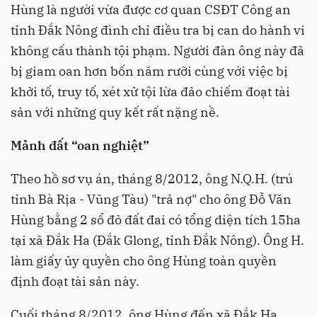
Hùng là người vừa được cơ quan CSĐT Công an
tỉnh Đắk Nông đình chỉ điều tra bị can do hành vi
không cấu thành tội phạm. Người đàn ông này đã
bị giam oan hơn bốn năm rưỡi cùng với việc bị
khởi tố, truy tố, xét xử tội lừa đảo chiếm đoạt tài
sản với những quy kết rất nặng nề.
Mảnh đất “oan nghiệt”
Theo hồ sơ vụ án, tháng 8/2012, ông N.Q.H. (trú
tỉnh Bà Rịa - Vũng Tàu) "trả nợ" cho ông Đỗ Văn
Hùng bằng 2 sổ đỏ đất đai có tổng diện tích 15ha
tại xã Đắk Ha (Đắk Glong, tỉnh Đắk Nông). Ông H.
làm giấy ủy quyền cho ông Hùng toàn quyền
định đoạt tài sản này.
Cuối tháng 8/2012, ông Hùng đến xã Đắk Ha,