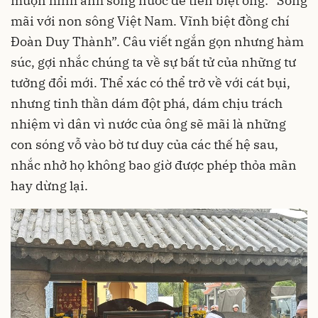
mượn hình ảnh sóng nước để tiễn biệt ông: “Sống
mãi với non sông Việt Nam. Vĩnh biệt đồng chí
Đoàn Duy Thành”. Câu viết ngắn gọn nhưng hàm
súc, gợi nhắc chúng ta về sự bất tử của những tư
tưởng đổi mới. Thể xác có thể trở về với cát bụi,
nhưng tinh thần dám đột phá, dám chịu trách
nhiệm vì dân vì nước của ông sẽ mãi là những
con sóng vỗ vào bờ tư duy của các thế hệ sau,
nhắc nhở họ không bao giờ được phép thỏa mãn
hay dừng lại.