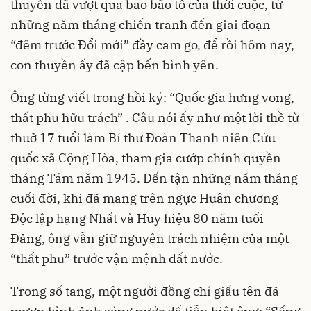
thuyền đã vượt qua bao bão tố của thời cuộc, từ
những năm tháng chiến tranh đến giai đoạn
“đêm trước Đổi mới” đầy cam go, để rồi hôm nay,
con thuyền ấy đã cập bến bình yên.
Ông từng viết trong hồi ký: “Quốc gia hưng vong,
thất phu hữu trách” . Câu nói ấy như một lời thề từ
thuở 17 tuổi làm Bí thư Đoàn Thanh niên Cứu
quốc xã Cộng Hòa, tham gia cướp chính quyền
tháng Tám năm 1945. Đến tận những năm tháng
cuối đời, khi đã mang trên ngực Huân chương
Độc lập hạng Nhất và Huy hiệu 80 năm tuổi
Đảng, ông vẫn giữ nguyên trách nhiệm của một
“thất phu” trước vận mệnh đất nước.
Trong sổ tang, một người đồng chí giấu tên đã