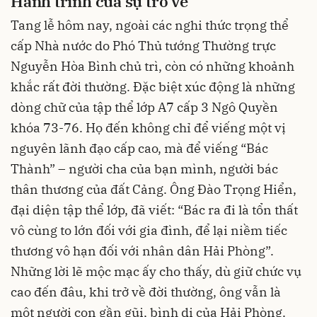
Hành trình của sự trở về
Tang lễ hôm nay, ngoài các nghi thức trọng thể
cấp Nhà nước do Phó Thủ tướng Thường trực
Nguyễn Hòa Bình chủ trì, còn có những khoảnh
khắc rất đời thường. Đặc biệt xúc động là những
dòng chữ của tập thể lớp A7 cấp 3 Ngô Quyền
khóa 73-76. Họ đến không chỉ để viếng một vị
nguyên lãnh đạo cấp cao, mà để viếng “Bác
Thành” – người cha của bạn mình, người bác
thân thương của đất Cảng. Ông Đào Trọng Hiển,
đại diện tập thể lớp, đã viết: “Bác ra đi là tổn thất
vô cùng to lớn đối với gia đình, để lại niềm tiếc
thương vô hạn đối với nhân dân Hải Phòng”.
Những lời lẽ mộc mạc ấy cho thấy, dù giữ chức vụ
cao đến đâu, khi trở về đời thường, ông vẫn là
một người con gần gũi, bình dị của Hải Phòng.