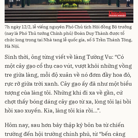
7h ngày 12/2, lễ viếng nguyên Phó Chủ tịch Hội đồng Bộ trưởng
(nay là Phó Thủ tướng Chính phủ) Đoàn Duy Thành được tổ
chức long trọng tại Nhà tang lễ quốc gia, số 5 Trần Thánh Tông,
Hà Nội.
Sinh thời, ông từng viết về làng Tường Vu: “Có
một cây gạo cổ thụ cao vút, vượt khỏi những vồng
tre giữa làng, mỗi độ xuân về nó đơm đầy hoa đỏ,
rực rỡ giữa trời xanh. Cây gạo ấy đã như một biểu
tượng của làng tôi. Những khi đi xa về gần, cứ
chợt thấy bóng dáng cây gạo từ xa, lòng tôi lại bồi
hồi xao xuyến. Kia, làng tôi kia rồi…”.
Hôm nay, sau hơn bảy thập kỷ bôn ba từ chiến
trường đến hội trường chính phủ, từ “bến cảng