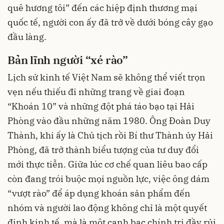
quê hương tôi” đến các hiệp định thương mại
quốc tế, người con ấy đã trở về dưới bóng cây gạo
đầu làng.
Bản lĩnh người “xé rào”
Lịch sử kinh tế Việt Nam sẽ không thể viết trọn
vẹn nếu thiếu đi những trang về giai đoạn
“Khoán 10” và những đột phá táo bạo tại Hải
Phòng vào đầu những năm 1980. Ông Đoàn Duy
Thành, khi ấy là Chủ tịch rồi Bí thư Thành ủy Hải
Phòng, đã trở thành biểu tượng của tư duy đổi
mới thực tiễn. Giữa lúc cơ chế quan liêu bao cấp
còn đang trói buộc mọi nguồn lực, việc ông dám
“vượt rào” để áp dụng khoán sản phẩm đến
nhóm và người lao động không chỉ là một quyết
định kinh tế, mà là một canh bạc chính trị đầy rủi