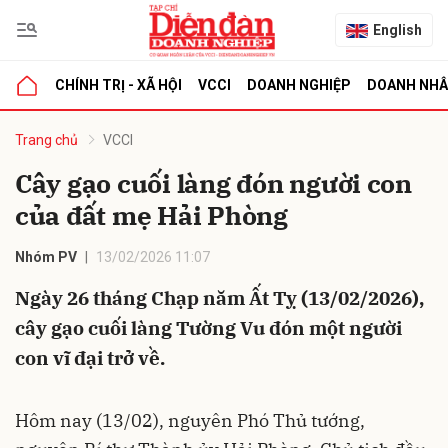
English
CHÍNH TRỊ - XÃ HỘI
VCCI
DOANH NGHIỆP
DOANH NH
bình luận
Trang chủ
VCCI
Cây gạo cuối làng đón người con
của đất mẹ Hải Phòng
Nhóm PV
13/02/2026 11:07
Ngày 26 tháng Chạp năm Ất Tỵ (13/02/2026),
cây gạo cuối làng Tường Vu đón một người
Hủy
G
con vĩ đại trở về.
Hôm nay (13/02), nguyên Phó Thủ tướng,