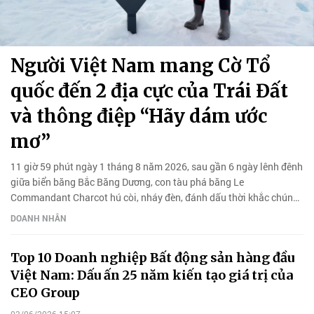
Người Việt Nam mang Cờ Tổ
quốc đến 2 địa cực của Trái Đất
và thông điệp “Hãy dám ước
mơ”
11 giờ 59 phút ngày 1 tháng 8 năm 2026, sau gần 6 ngày lênh đênh
giữa biển băng Bắc Băng Dương, con tàu phá băng Le
Commandant Charcot hú còi, nháy đèn, đánh dấu thời khắc chúng
tôi chạm tới 90° Bắc – Cực Bắc Địa lý.
DOANH NHÂN
Top 10 Doanh nghiệp Bất động sản hàng đầu
Việt Nam: Dấu ấn 25 năm kiến tạo giá trị của
CEO Group