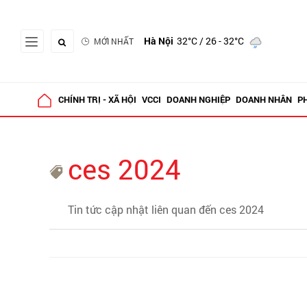
Hà Nội
32°C
/ 26 - 32°C
MỚI NHẤT
CHÍNH TRỊ - XÃ HỘI
VCCI
DOANH NGHIỆP
DOANH NHÂN
P
ces 2024
Tin tức cập nhật liên quan đến ces 2024