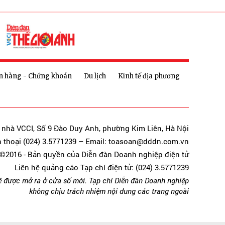
n hàng - Chứng khoán
Du lịch
Kinh tế địa phương
a nhà VCCI, Số 9 Đào Duy Anh, phường Kim Liên, Hà Nội
n thoại (024) 3.5771239 – Email: toasoan@dddn.com.vn
©2016 - Bản quyền của Diễn đàn Doanh nghiệp điện tử
Liên hệ quảng cáo Tạp chí điện tử: (024) 3.5771239
ẽ được mở ra ở cửa sổ mới. Tạp chí Diễn đàn Doanh nghiệp
không chịu trách nhiệm nội dung các trang ngoài