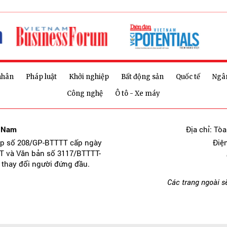
nhân
Pháp luật
Khởi nghiệp
Bất động sản
Quốc tế
Ngâ
Công nghệ
Ô tô - Xe máy
t Nam
Địa chỉ: Tò
ép số 208/GP-BTTTT cấp ngày
Điệ
T và Văn bản số 3117/BTTTT-
 thay đổi người đứng đầu.
Các trang ngoài s