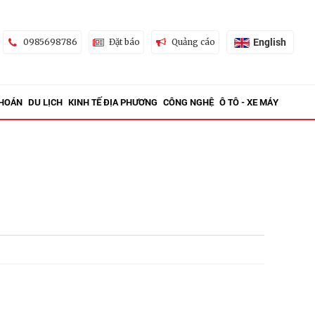
English
0985698786
Đặt báo
Quảng cáo
KHOÁN
DU LỊCH
KINH TẾ ĐỊA PHƯƠNG
CÔNG NGHỆ
Ô TÔ - XE MÁY