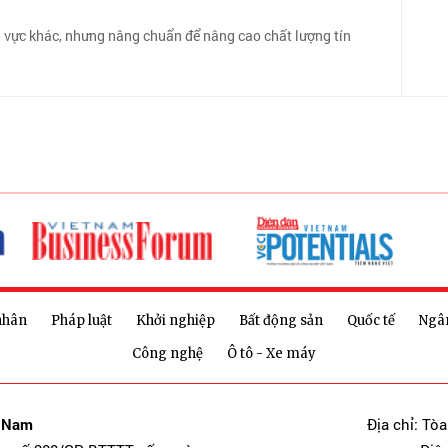
h vực khác, nhưng nâng chuẩn để nâng cao chất lượng tín
nhân
Pháp luật
Khởi nghiệp
Bất động sản
Quốc tế
Ngâ
Công nghệ
Ô tô - Xe máy
t Nam
Địa chỉ: Tò