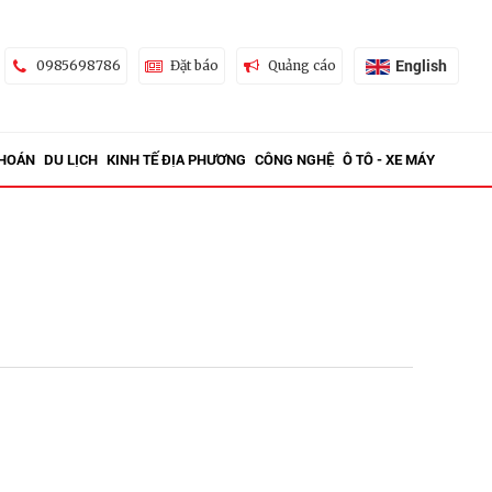
English
0985698786
Đặt báo
Quảng cáo
KHOÁN
DU LỊCH
KINH TẾ ĐỊA PHƯƠNG
CÔNG NGHỆ
Ô TÔ - XE MÁY