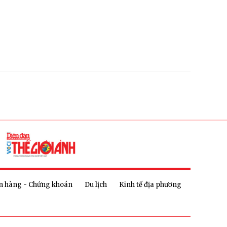
n hàng - Chứng khoán
Du lịch
Kinh tế địa phương