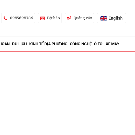
English
0985698786
Đặt báo
Quảng cáo
KHOÁN
DU LỊCH
KINH TẾ ĐỊA PHƯƠNG
CÔNG NGHỆ
Ô TÔ - XE MÁY