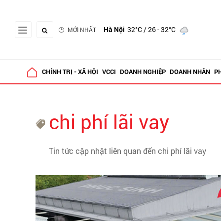
Hà Nội
32°C
/ 26 - 32°C
MỚI NHẤT
CHÍNH TRỊ - XÃ HỘI
VCCI
DOANH NGHIỆP
DOANH NHÂN
P
chi phí lãi vay
Tin tức cập nhật liên quan đến chi phí lãi vay