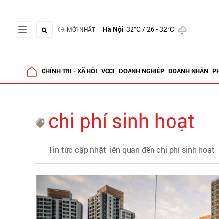
Hà Nội
32°C
/ 26 - 32°C
MỚI NHẤT
CHÍNH TRỊ - XÃ HỘI
VCCI
DOANH NGHIỆP
DOANH NHÂN
P
chi phí sinh hoạt
Tin tức cập nhật liên quan đến chi phí sinh hoạt