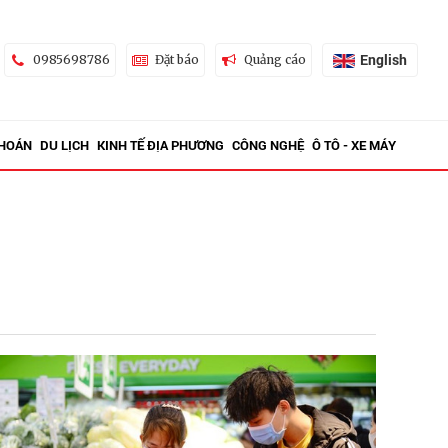
English
0985698786
Đặt báo
Quảng cáo
KHOÁN
DU LỊCH
KINH TẾ ĐỊA PHƯƠNG
CÔNG NGHỆ
Ô TÔ - XE MÁY