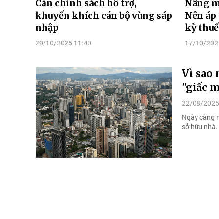
Cần chính sách hỗ trợ,
Nâng mứ
khuyến khích cán bộ vùng sáp
Nên áp 
nhập
kỳ thu
29/10/2025 11:40
17/10/202
Vì sao 
"giấc m
22/08/2025
Ngày càng n
sở hữu nhà.