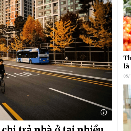
Th
là
05/
hi trả nhà ở tại nhiều