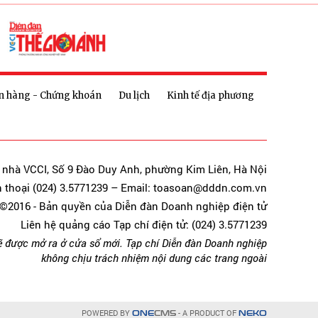
n hàng - Chứng khoán
Du lịch
Kinh tế địa phương
a nhà VCCI, Số 9 Đào Duy Anh, phường Kim Liên, Hà Nội
n thoại (024) 3.5771239 – Email: toasoan@dddn.com.vn
©2016 - Bản quyền của Diễn đàn Doanh nghiệp điện tử
Liên hệ quảng cáo Tạp chí điện tử: (024) 3.5771239
ẽ được mở ra ở cửa sổ mới. Tạp chí Diễn đàn Doanh nghiệp
không chịu trách nhiệm nội dung các trang ngoài
POWERED BY
- A PRODUCT OF
ONE
CMS
NEKO