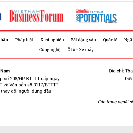
nhân
Pháp luật
Khởi nghiệp
Bất động sản
Quốc tế
Ngâ
Công nghệ
Ô tô - Xe máy
t Nam
Địa chỉ: Tò
ép số 208/GP-BTTTT cấp ngày
Điệ
T và Văn bản số 3117/BTTTT-
 thay đổi người đứng đầu.
Các trang ngoài s