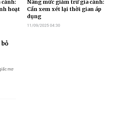
 cảnh:
Nâng mức giảm trừ gia cảnh:
inh hoạt
Cần xem xét lại thời gian áp
dụng
11/09/2025 04:30
 bỏ
 giấc mơ