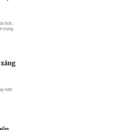
u lịch,
n trọng.
e xăng
ng vượt
uốn