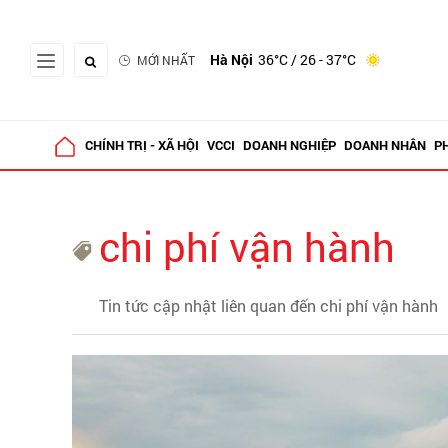
Hà Nội
36°C
/ 26 - 37°C
MỚI NHẤT
CHÍNH TRỊ - XÃ HỘI
VCCI
DOANH NGHIỆP
DOANH NHÂN
P
chi phí vận hành
Tin tức cập nhật liên quan đến chi phí vận hành