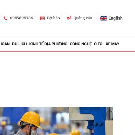
English
0985698786
Đặt báo
Quảng cáo
KHOÁN
DU LỊCH
KINH TẾ ĐỊA PHƯƠNG
CÔNG NGHỆ
Ô TÔ - XE MÁY