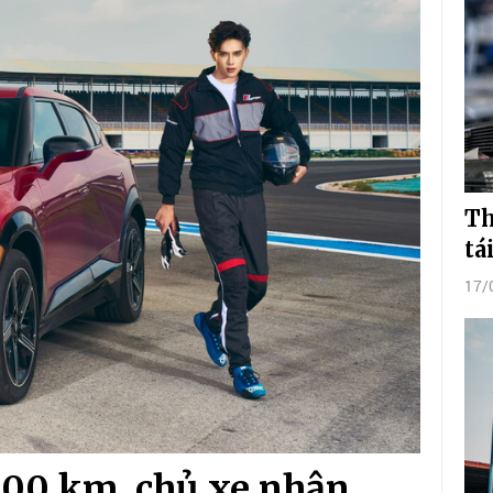
Th
tá
17/
.000 km, chủ xe nhận