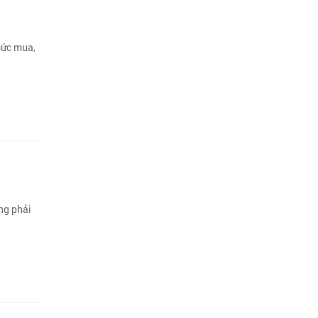
 sức mua,
ờng phải