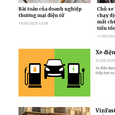
Bài toán của doanh nghiệp
Chủ xe
thương mại điện tử
chạy d
mất chi
19/05/2026 13:08
tiền tố
11/05/202
Xe điệ
27/04/2026
Xe điện đang
thấp hơn so 
VinFast