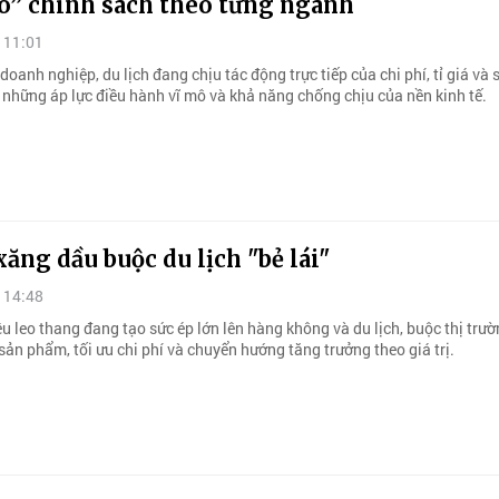
o” chính sách theo từng ngành
 11:01
doanh nghiệp, du lịch đang chịu tác động trực tiếp của chi phí, tỉ giá và
 những áp lực điều hành vĩ mô và khả năng chống chịu của nền kinh tế.
xăng dầu buộc du lịch "bẻ lái"
 14:48
ệu leo thang đang tạo sức ép lớn lên hàng không và du lịch, buộc thị trư
 sản phẩm, tối ưu chi phí và chuyển hướng tăng trưởng theo giá trị.