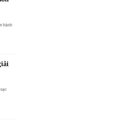
vận hành
giải
 sạc