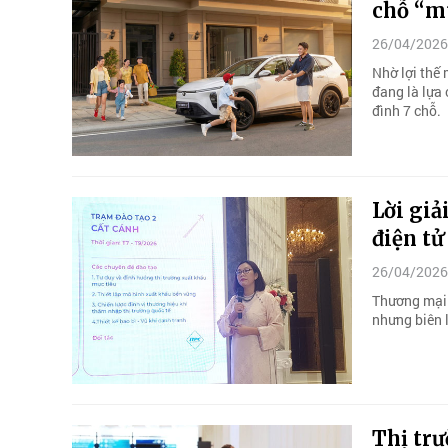
chỗ “mu
26/04/2026
Nhờ lợi thế 
đang là lựa 
đình 7 chỗ.
Lời giả
điện tử
26/04/2026
Thương mại 
nhưng biên 
Thị trư