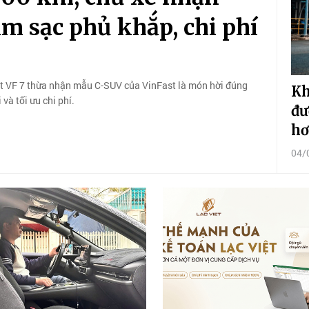
m sạc phủ khắp, chi phí
ast VF 7 thừa nhận mẫu C-SUV của VinFast là món hời đúng
Kh
và tối ưu chi phí.
đư
hơ
04/