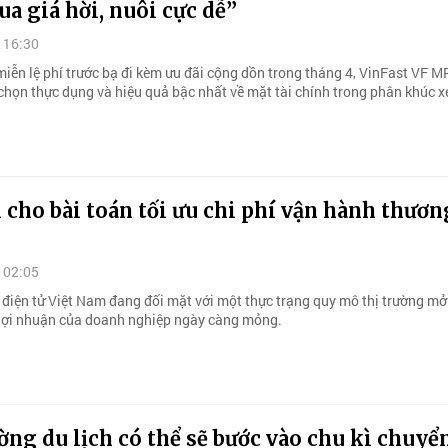
a giá hời, nuôi cực dễ”
 16:30
miễn lệ phí trước bạ đi kèm ưu đãi cộng dồn trong tháng 4, VinFast VF M
chọn thực dụng và hiệu quả bậc nhất về mặt tài chính trong phân khúc x
i cho bài toán tối ưu chi phí vận hành thươ
 02:05
điện tử Việt Nam đang đối mặt với một thực trạng quy mô thị trường mở
lợi nhuận của doanh nghiệp ngày càng mỏng.
ờng du lịch có thể sẽ bước vào chu kì chuyể