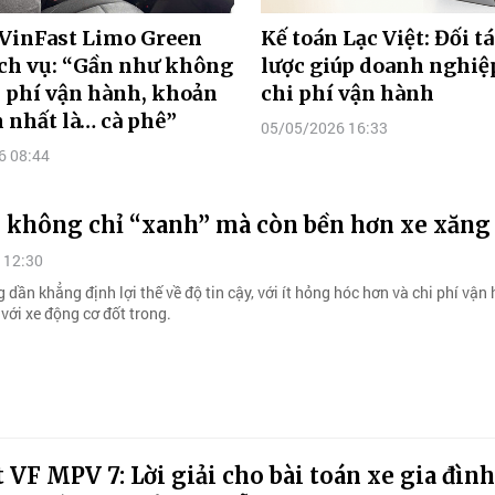
 VinFast Limo Green
Kế toán Lạc Việt: Đối t
ịch vụ: “Gần như không
lược giúp doanh nghiệp
 phí vận hành, khoản
chi phí vận hành
n nhất là… cà phê”
05/05/2026 16:33
6 08:44
n không chỉ “xanh” mà còn bền hơn xe xăng
 12:30
 dần khẳng định lợi thế về độ tin cậy, với ít hỏng hóc hơn và chi phí vận
với xe động cơ đốt trong.
 VF MPV 7: Lời giải cho bài toán xe gia đình