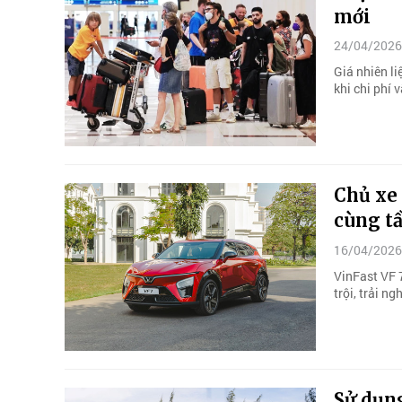
mới
24/04/2026
Giá nhiên li
khi chi phí 
Chủ xe 
cùng t
16/04/2026
VinFast VF 
trội, trải n
Sử dụn