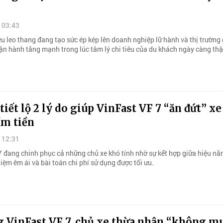
 03:43
ệu leo thang đang tạo sức ép kép lên doanh nghiệp lữ hành và thị trường d
vận hành tăng mạnh trong lúc tâm lý chi tiêu của du khách ngày càng thậ
tiết lộ 2 lý do giúp VinFast VF 7 “ăn đứt” x
ầm tiền
 12:31
7 đang chinh phục cả những chủ xe khó tính nhờ sự kết hợp giữa hiệu nă
ghiệm êm ái và bài toán chi phí sử dụng được tối ưu.
g VinFast VF 7, chủ xe thừa nhận “không m