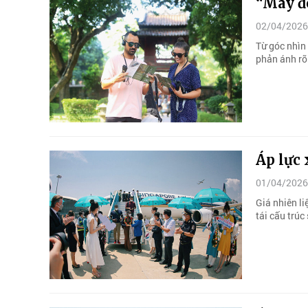
“May đ
02/04/2026
Từ góc nhìn 
phản ánh rõ
Áp lực 
01/04/2026
Giá nhiên li
tái cấu trúc