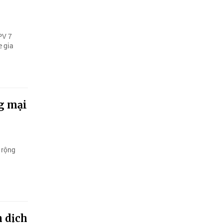
PV 7
e gia
ng mại
 rộng
n dịch