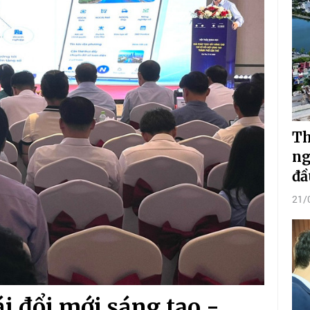
Th
ng
đầ
21/
i đổi mới sáng tạo -