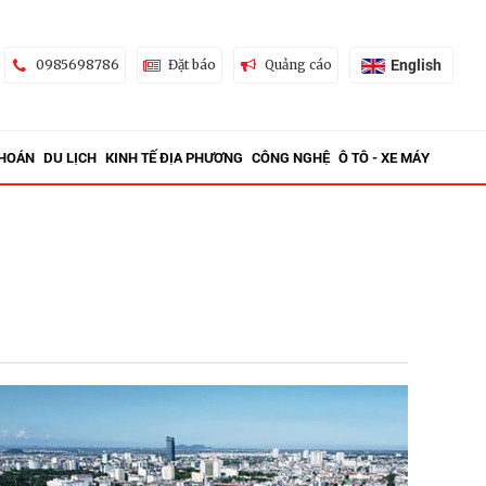
English
0985698786
Đặt báo
Quảng cáo
KHOÁN
DU LỊCH
KINH TẾ ĐỊA PHƯƠNG
CÔNG NGHỆ
Ô TÔ - XE MÁY