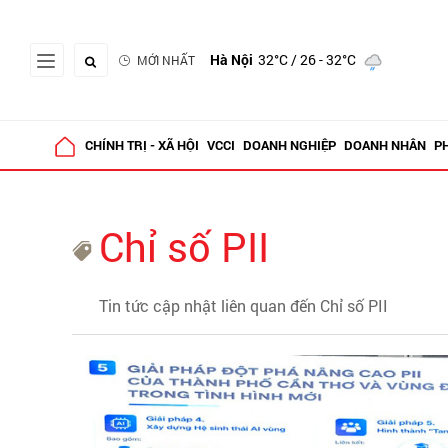
Hà Nội
32°C
/ 26 - 32°C
MỚI NHẤT
CHÍNH TRỊ - XÃ HỘI
VCCI
DOANH NGHIỆP
DOANH NHÂN
P
Chỉ số PII
Tin tức cập nhật liên quan đến Chỉ số PII