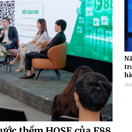
Nă
tr
h
16/
trước thềm HOSE của F88