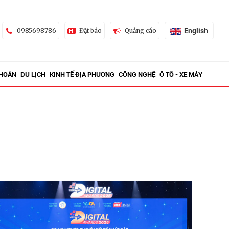
English
0985698786
Đặt báo
Quảng cáo
KHOÁN
DU LỊCH
KINH TẾ ĐỊA PHƯƠNG
CÔNG NGHỆ
Ô TÔ - XE MÁY