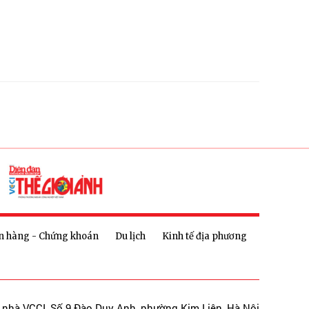
n hàng - Chứng khoán
Du lịch
Kinh tế địa phương
a nhà VCCI, Số 9 Đào Duy Anh, phường Kim Liên, Hà Nội