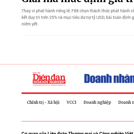
Thay vì phát hành riêng lẻ, F88 chọn thách thức phát hành cổ
kết duy trì trên 25% và mục tiêu dư nợ tỷ USD, bài toán địn
niêm yết.
Chính trị - Xã hội
VCCI
Doanh nghiệp
Doanh 
Cơ quan của Liên đoàn Thương mại và Công nghiệp Việ