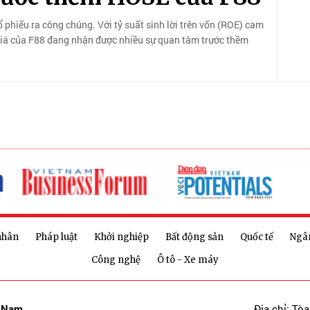
 phiếu ra công chúng. Với tỷ suất sinh lời trên vốn (ROE) cam
h giá của F88 đang nhận được nhiều sự quan tâm trước thềm
nhân
Pháp luật
Khởi nghiệp
Bất động sản
Quốc tế
Ngâ
Công nghệ
Ô tô - Xe máy
t Nam
Địa chỉ: Tò