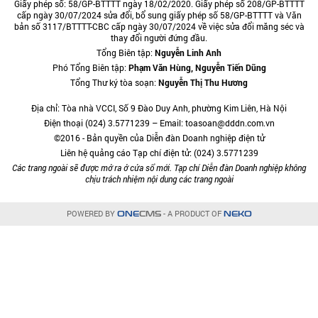
Giấy phép số: 58/GP-BTTTT ngày 18/02/2020. Giấy phép số 208/GP-BTTTT
cấp ngày 30/07/2024 sửa đổi, bổ sung giấy phép số 58/GP-BTTTT và Văn
bản số 3117/BTTTT-CBC cấp ngày 30/07/2024 về việc sửa đổi măng séc và
thay đổi người đứng đầu.
Tổng Biên tập:
Nguyễn Linh Anh
Phó Tổng Biên tập:
Phạm Văn Hùng, Nguyễn Tiến Dũng
Tổng Thư ký tòa soạn:
Nguyễn Thị Thu Hương
Địa chỉ: Tòa nhà VCCI, Số 9 Đào Duy Anh, phường Kim Liên, Hà Nội
Điện thoại (024) 3.5771239 – Email: toasoan@dddn.com.vn
©2016 - Bản quyền của Diễn đàn Doanh nghiệp điện tử
Liên hệ quảng cáo Tạp chí điện tử: (024) 3.5771239
Các trang ngoài sẽ được mở ra ở cửa sổ mới. Tạp chí Diễn đàn Doanh nghiệp không
chịu trách nhiệm nội dung các trang ngoài
POWERED BY
- A PRODUCT OF
ONE
CMS
NEKO