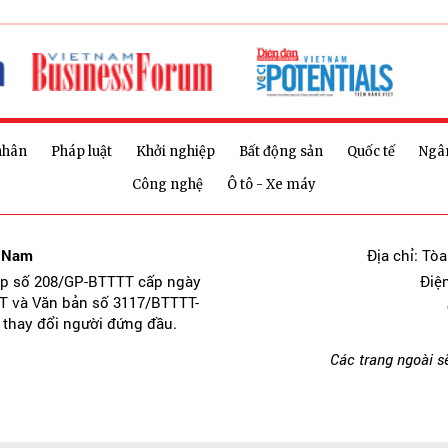
nhân
Pháp luật
Khởi nghiệp
Bất động sản
Quốc tế
Ngâ
Công nghệ
Ô tô - Xe máy
t Nam
Địa chỉ: Tò
ép số 208/GP-BTTTT cấp ngày
Điệ
T và Văn bản số 3117/BTTTT-
 thay đổi người đứng đầu.
Các trang ngoài s