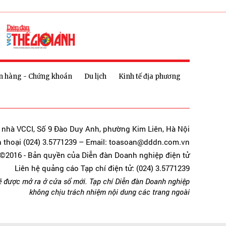
n hàng - Chứng khoán
Du lịch
Kinh tế địa phương
a nhà VCCI, Số 9 Đào Duy Anh, phường Kim Liên, Hà Nội
n thoại (024) 3.5771239 – Email: toasoan@dddn.com.vn
©2016 - Bản quyền của Diễn đàn Doanh nghiệp điện tử
Liên hệ quảng cáo Tạp chí điện tử: (024) 3.5771239
ẽ được mở ra ở cửa sổ mới. Tạp chí Diễn đàn Doanh nghiệp
không chịu trách nhiệm nội dung các trang ngoài