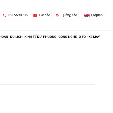
English
0985698786
Đặt báo
Quảng cáo
KHOÁN
DU LỊCH
KINH TẾ ĐỊA PHƯƠNG
CÔNG NGHỆ
Ô TÔ - XE MÁY