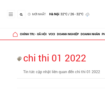
Hà Nội
32°C
/ 26 - 32°C
MỚI NHẤT
CHÍNH TRỊ - XÃ HỘI
VCCI
DOANH NGHIỆP
DOANH NHÂN
P
chi thi 01 2022
Tin tức cập nhật liên quan đến chi thi 01 2022