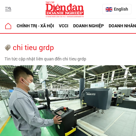
English
CHÍNH TRỊ - XÃ HỘI
VCCI
DOANH NGHIỆP
DOANH NHÂN
chi tieu grdp
Tin tức cập nhật liên quan đến chi tieu grdp