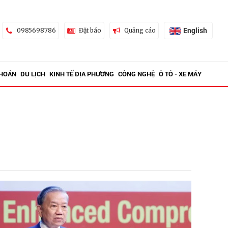
English
0985698786
Đặt báo
Quảng cáo
KHOÁN
DU LỊCH
KINH TẾ ĐỊA PHƯƠNG
CÔNG NGHỆ
Ô TÔ - XE MÁY