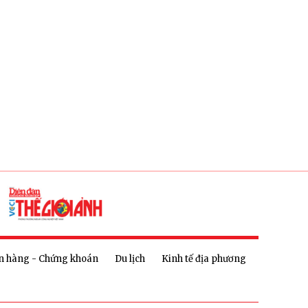
n hàng - Chứng khoán
Du lịch
Kinh tế địa phương