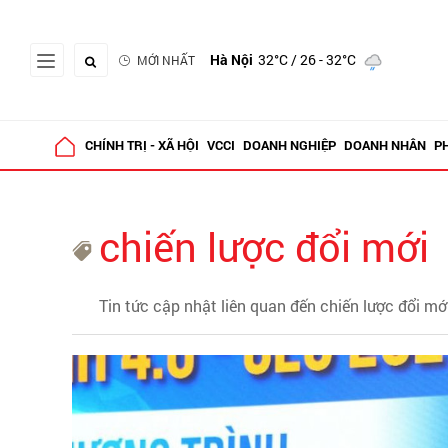
Hà Nội
32°C
/ 26 - 32°C
MỚI NHẤT
CHÍNH TRỊ - XÃ HỘI
VCCI
DOANH NGHIỆP
DOANH NHÂN
P
chiến lược đổi mới
Tin tức cập nhật liên quan đến chiến lược đổi mớ