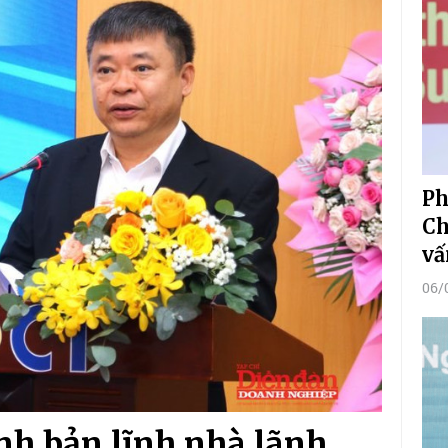
Ph
Ch
vấ
06/
nh bản lĩnh nhà lãnh