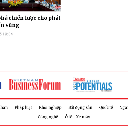
phá chiến lược cho phát
ền vững
5 19:34
nhân
Pháp luật
Khởi nghiệp
Bất động sản
Quốc tế
Ngâ
Công nghệ
Ô tô - Xe máy