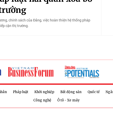
 trường
ương, chính sách của Đảng, việc hoàn thiện hệ thống pháp
ếp cận thị trường.
nhân
Pháp luật
Khởi nghiệp
Bất động sản
Quốc tế
Ngâ
Công nghệ
Ô tô - Xe máy