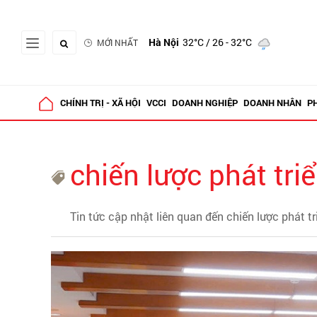
Hà Nội
32°C
/ 26 - 32°C
MỚI NHẤT
CHÍNH TRỊ - XÃ HỘI
VCCI
DOANH NGHIỆP
DOANH NHÂN
P
chiến lược phát tri
Tin tức cập nhật liên quan đến chiến lược phát t