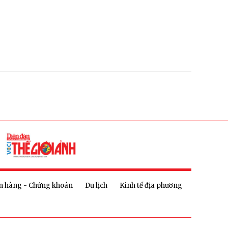
n hàng - Chứng khoán
Du lịch
Kinh tế địa phương