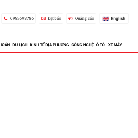
English
0985698786
Đặt báo
Quảng cáo
KHOÁN
DU LỊCH
KINH TẾ ĐỊA PHƯƠNG
CÔNG NGHỆ
Ô TÔ - XE MÁY