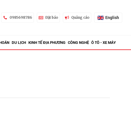
English
0985698786
Đặt báo
Quảng cáo
KHOÁN
DU LỊCH
KINH TẾ ĐỊA PHƯƠNG
CÔNG NGHỆ
Ô TÔ - XE MÁY