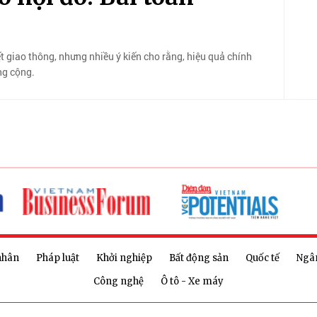
ết giao thông, nhưng nhiều ý kiến cho rằng, hiệu quả chính
ng cộng.
nhân
Pháp luật
Khởi nghiệp
Bất động sản
Quốc tế
Ngâ
Công nghệ
Ô tô - Xe máy