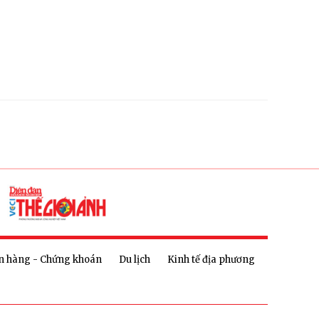
n hàng - Chứng khoán
Du lịch
Kinh tế địa phương