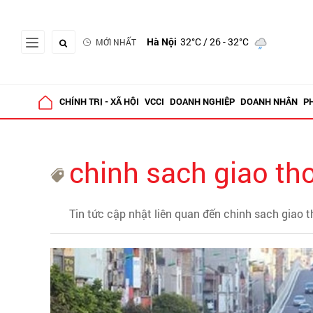
Hà Nội
32°C
/ 26 - 32°C
MỚI NHẤT
CHÍNH TRỊ - XÃ HỘI
VCCI
DOANH NGHIỆP
DOANH NHÂN
P
chinh sach giao th
Tin tức cập nhật liên quan đến chinh sach giao 