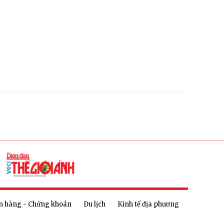
n hàng - Chứng khoán
Du lịch
Kinh tế địa phương