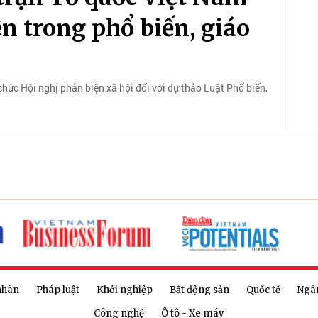
ên trong phổ biến, giáo
hức Hội nghị phản biện xã hội đối với dự thảo Luật Phổ biến,
nhân
Pháp luật
Khởi nghiệp
Bất động sản
Quốc tế
Ngâ
Công nghệ
Ô tô - Xe máy