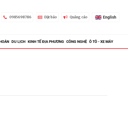
English
0985698786
Đặt báo
Quảng cáo
KHOÁN
DU LỊCH
KINH TẾ ĐỊA PHƯƠNG
CÔNG NGHỆ
Ô TÔ - XE MÁY