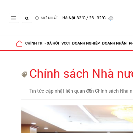
Hà Nội
32°C
/ 26 - 32°C
MỚI NHẤT
CHÍNH TRỊ - XÃ HỘI
VCCI
DOANH NGHIỆP
DOANH NHÂN
P
Chính sách Nhà nư
Tin tức cập nhật liên quan đến Chính sách Nhà 