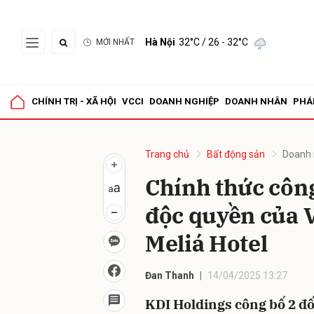
Hà Nội
32°C
/ 26 - 32°C
MỚI NHẤT
Gửi 
CHÍNH TRỊ - XÃ HỘI
VCCI
DOANH NGHIỆP
DOANH NHÂN
PHÁ
Trang chủ
Bất động sản
Doanh 
Chính thức côn
độc quyền của V
Meliá Hotel
Đan Thanh
14/04/2025 13:27
KDI Holdings công bố 2 đố