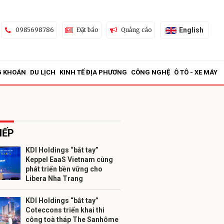
English
0985698786
Đặt báo
Quảng cáo
G KHOÁN
DU LỊCH
KINH TẾ ĐỊA PHƯƠNG
CÔNG NGHỆ
Ô TÔ - XE MÁY
IẾP
KDI Holdings “bắt tay”
Keppel EaaS Vietnam cùng
ửi
phát triển bền vững cho
Libera Nha Trang
KDI Holdings “bắt tay”
Coteccons triển khai thi
công toà tháp The Sanhôme