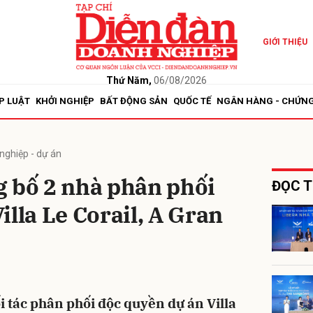
GIỚI THIỆU
bình luận
Thứ Năm,
06/08/2026
P LUẬT
KHỞI NGHIỆP
BẤT ĐỘNG SẢN
QUỐC TẾ
NGÂN HÀNG - CHỨN
nghiệp - dự án
g bố 2 nhà phân phối
ĐỌC T
illa Le Corail, A Gran
Hủy
G
i tác phân phối độc quyền dự án Villa