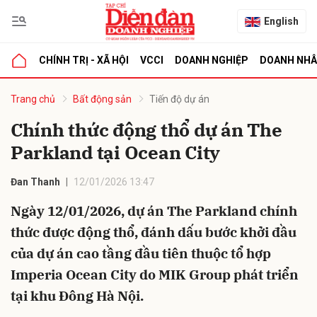
English
CHÍNH TRỊ - XÃ HỘI
VCCI
DOANH NGHIỆP
DOANH NH
bình luận
Trang chủ
Bất động sản
Tiến độ dự án
Chính thức động thổ dự án The
Parkland tại Ocean City
Đan Thanh
12/01/2026 13:47
Ngày 12/01/2026, dự án The Parkland chính
thức được động thổ, đánh dấu bước khởi đầu
Hủy
G
của dự án cao tầng đầu tiên thuộc tổ hợp
Imperia Ocean City do MIK Group phát triển
tại khu Đông Hà Nội.