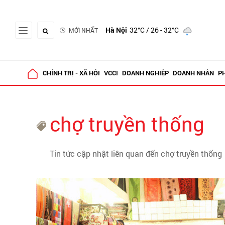
Hà Nội
32°C
/ 26 - 32°C
MỚI NHẤT
CHÍNH TRỊ - XÃ HỘI
VCCI
DOANH NGHIỆP
DOANH NHÂN
P
chợ truyền thống
Tin tức cập nhật liên quan đến chợ truyền thống