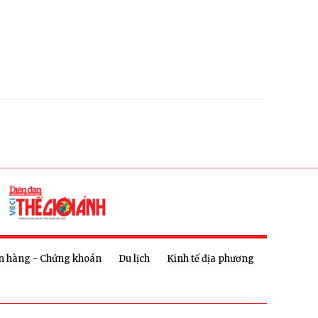
n hàng - Chứng khoán
Du lịch
Kinh tế địa phương