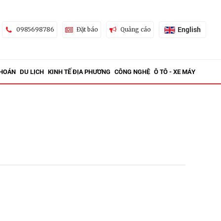
English
0985698786
Đặt báo
Quảng cáo
KHOÁN
DU LỊCH
KINH TẾ ĐỊA PHƯƠNG
CÔNG NGHỆ
Ô TÔ - XE MÁY