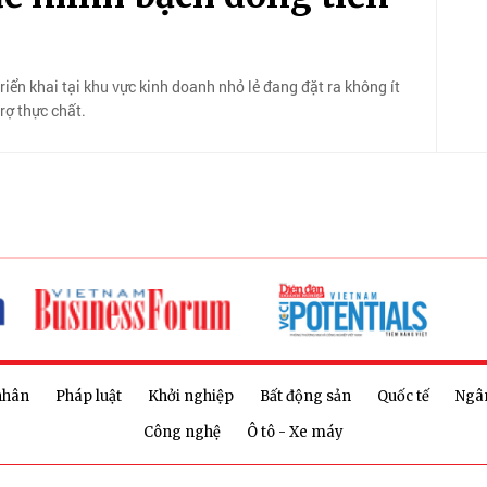
riển khai tại khu vực kinh doanh nhỏ lẻ đang đặt ra không ít
rợ thực chất.
nhân
Pháp luật
Khởi nghiệp
Bất động sản
Quốc tế
Ngâ
Công nghệ
Ô tô - Xe máy