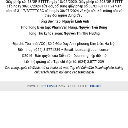
Giấy phép số: 58/GP-BTTTT ngày 18/02/2020. Giấy phép số 208/GP-BTTTT
cấp ngày 30/07/2024 sửa đổi, bổ sung giấy phép số 58/GP-BTTTT và Văn
bản số 3117/BTTTT-CBC cấp ngày 30/07/2024 về việc sửa đổi măng séc và
thay đổi người đứng đầu.
Tổng Biên tập:
Nguyễn Linh Anh
Phó Tổng Biên tập:
Phạm Văn Hùng, Nguyễn Tiến Dũng
Tổng Thư ký tòa soạn:
Nguyễn Thị Thu Hương
Địa chỉ: Tòa nhà VCCI, Số 9 Đào Duy Anh, phường Kim Liên, Hà Nội
Điện thoại (024) 3.5771239 – Email: toasoan@dddn.com.vn
©2016 - Bản quyền của Diễn đàn Doanh nghiệp điện tử
Liên hệ quảng cáo Tạp chí điện tử: (024) 3.5771239
Các trang ngoài sẽ được mở ra ở cửa sổ mới. Tạp chí Diễn đàn Doanh nghiệp không
chịu trách nhiệm nội dung các trang ngoài
POWERED BY
- A PRODUCT OF
ONE
CMS
NEKO