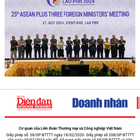
Cơ quan của Liên đoàn Thương mại và Công nghiệp Việt Nam
Giấy phép số: 58/GP-BTTTT ngày 18/02/2020. Giấy phép số 208/GP-BTTTT
cấp ngày 30/07/2024 sửa đổi, bổ sung giấy phép số 58/GP-BTTTT và Văn