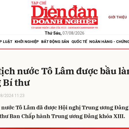
GIỚI THIỆU
bình luận
Thứ Sáu,
07/08/2026
P LUẬT
KHỞI NGHIỆP
BẤT ĐỘNG SẢN
QUỐC TẾ
NGÂN HÀNG - CHỨN
tịch nước Tô Lâm được bầu l
 Bí thư
8/2024 11:23
Hủy
G
h nước Tô Lâm đã được Hội nghị Trung ương Đảng
 thư Ban Chấp hành Trung ương Đảng khóa XIII.