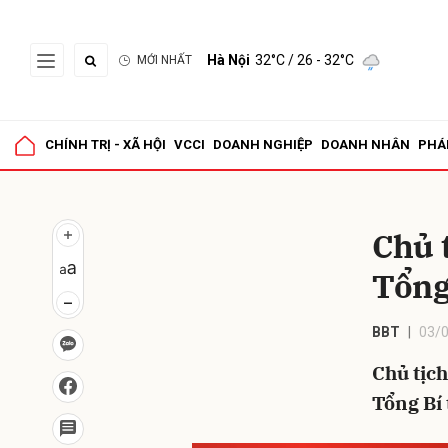
Hà Nội
32°C
/ 26 - 32°C
MỚI NHẤT
Gửi 
CHÍNH TRỊ - XÃ HỘI
VCCI
DOANH NGHIỆP
DOANH NHÂN
PHÁ
Chủ 
Tổng
BBT
03/0
Chủ tịc
Tổng Bí