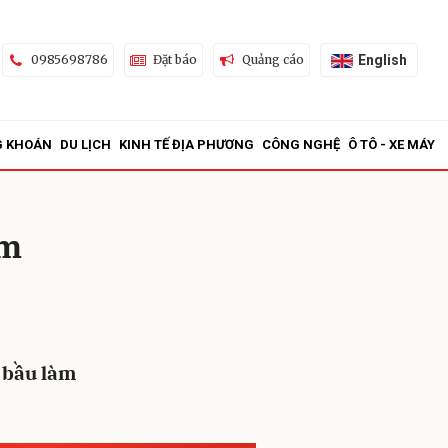
English
0985698786
Đặt báo
Quảng cáo
G KHOÁN
DU LỊCH
KINH TẾ ĐỊA PHƯƠNG
CÔNG NGHỆ
Ô TÔ - XE MÁY
àm
ửi
 bầu làm