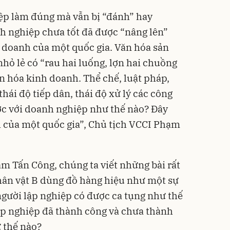
ệp làm đúng mà vẫn bị “đánh” hay
h nghiệp chưa tốt đã được “nâng lên”
 doanh của một quốc gia. Văn hóa sản
hỏ lẻ có “rau hai luống, lợn hai chuồng
n hóa kinh doanh. Thể chế, luật pháp,
hái độ tiếp dân, thái độ xử lý các công
ớc với doanh nghiệp như thế nào? Đây
 của một quốc gia”, Chủ tịch VCCI Phạm
m Tấn Công, chúng ta viết những bài rất
hân vật B dùng đồ hàng hiệu như một sự
gười lập nghiệp có được ca tụng như thế
p nghiệp đã thành công và chưa thành
ư thế nào?