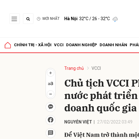
Hà Nội
32°C
/ 26 - 32°C
MỚI NHẤT
Gửi 
CHÍNH TRỊ - XÃ HỘI
VCCI
DOANH NGHIỆP
DOANH NHÂN
PHÁ
Trang chủ
VCCI
Chủ tịch VCCI 
nước phát triển
doanh quốc gia
NGUYỄN VIỆT
27/02/2022 03:49
Để Việt Nam trở thành một 