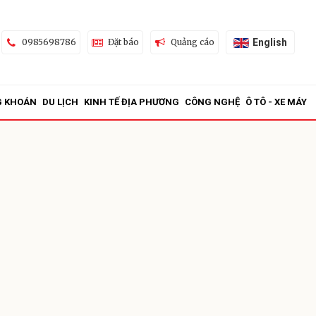
English
0985698786
Đặt báo
Quảng cáo
G KHOÁN
DU LỊCH
KINH TẾ ĐỊA PHƯƠNG
CÔNG NGHỆ
Ô TÔ - XE MÁY
ửi