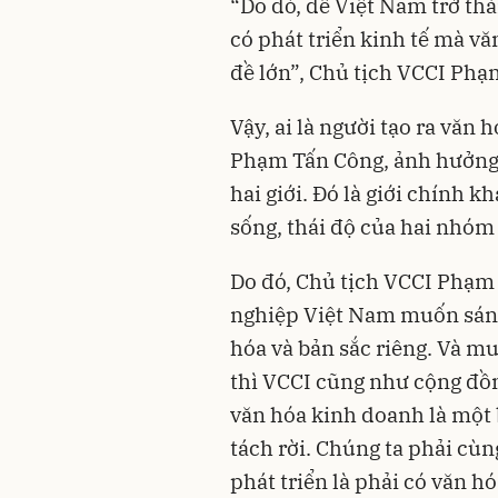
“Do đó, để Việt Nam trở thà
có phát triển kinh tế mà v
đề lớn”, Chủ tịch VCCI Ph
Vậy, ai là người tạo ra văn
Phạm Tấn Công, ảnh hưởng 
hai giới. Đó là giới chính k
sống, thái độ của hai nhóm 
Do đó, Chủ tịch VCCI Phạm
nghiệp Việt Nam muốn sánh 
hóa và bản sắc riêng. Và m
thì VCCI cũng như cộng đồn
văn hóa kinh doanh là một 
tách rời. Chúng ta phải cùn
phát triển là phải có văn h