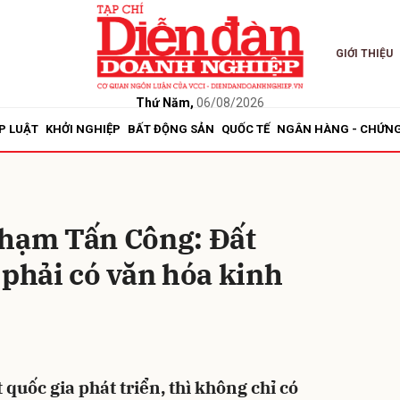
GIỚI THIỆU
bình luận
Thứ Năm,
06/08/2026
P LUẬT
KHỞI NGHIỆP
BẤT ĐỘNG SẢN
QUỐC TẾ
NGÂN HÀNG - CHỨN
Phạm Tấn Công: Đất
 phải có văn hóa kinh
Hủy
G
quốc gia phát triển, thì không chỉ có