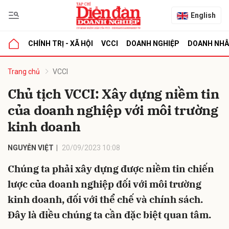
English
CHÍNH TRỊ - XÃ HỘI
VCCI
DOANH NGHIỆP
DOANH NH
bình luận
Trang chủ
VCCI
Chủ tịch VCCI: Xây dựng niềm tin
của doanh nghiệp với môi trường
kinh doanh
NGUYỄN VIỆT
20/09/2023 10:08
Chúng ta phải xây dựng được niềm tin chiến
Hủy
G
lược của doanh nghiệp đối với môi trường
kinh doanh, đối với thể chế và chính sách.
Đây là điều chúng ta cần đặc biệt quan tâm.