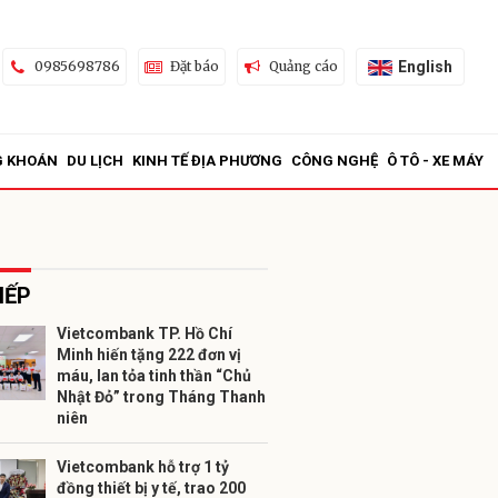
English
0985698786
Đặt báo
Quảng cáo
G KHOÁN
DU LỊCH
KINH TẾ ĐỊA PHƯƠNG
CÔNG NGHỆ
Ô TÔ - XE MÁY
IẾP
Vietcombank TP. Hồ Chí
Minh hiến tặng 222 đơn vị
ửi
máu, lan tỏa tinh thần “Chủ
Nhật Đỏ” trong Tháng Thanh
niên
Vietcombank hỗ trợ 1 tỷ
đồng thiết bị y tế, trao 200