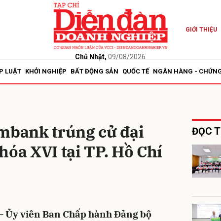
GIỚI THIỆU
bình luận
Chủ Nhật,
09/08/2026
P LUẬT
KHỞI NGHIỆP
BẤT ĐỘNG SẢN
QUỐC TẾ
NGÂN HÀNG - CHỨN
ombank trúng cử đại
ĐỌC T
hóa XVI tại TP. Hồ Chí
Hủy
G
 Ủy viên Ban Chấp hành Đảng bộ