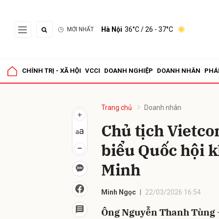
Hà Nội
36°C
/ 26 - 37°C
MỚI NHẤT
Gửi 
CHÍNH TRỊ - XÃ HỘI
VCCI
DOANH NGHIỆP
DOANH NHÂN
PHÁ
Trang chủ
Doanh nhân
Chủ tịch Vietc
biểu Quốc hội k
Minh
Minh Ngọc
22/03/2026 16:54
Ông Nguyễn Thanh Tùng –