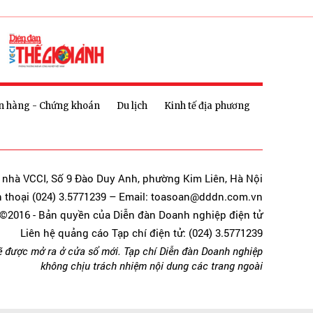
n hàng - Chứng khoán
Du lịch
Kinh tế địa phương
a nhà VCCI, Số 9 Đào Duy Anh, phường Kim Liên, Hà Nội
n thoại (024) 3.5771239 – Email: toasoan@dddn.com.vn
©2016 - Bản quyền của Diễn đàn Doanh nghiệp điện tử
Liên hệ quảng cáo Tạp chí điện tử: (024) 3.5771239
ẽ được mở ra ở cửa sổ mới. Tạp chí Diễn đàn Doanh nghiệp
không chịu trách nhiệm nội dung các trang ngoài