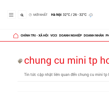
Hà Nội
32°C
/ 26 - 32°C
MỚI NHẤT
CHÍNH TRỊ - XÃ HỘI
VCCI
DOANH NGHIỆP
DOANH NHÂN
P
chung cu mini tp 
Tin tức cập nhật liên quan đến chung cu mini tp