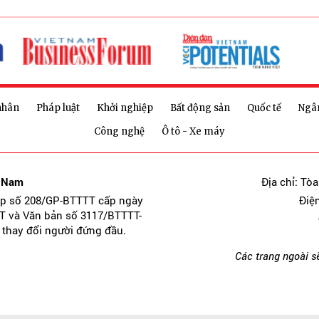
nhân
Pháp luật
Khởi nghiệp
Bất động sản
Quốc tế
Ngâ
Công nghệ
Ô tô - Xe máy
t Nam
Địa chỉ: Tò
ép số 208/GP-BTTTT cấp ngày
Điệ
T và Văn bản số 3117/BTTTT-
 thay đổi người đứng đầu.
Các trang ngoài s