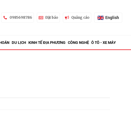
English
0985698786
Đặt báo
Quảng cáo
KHOÁN
DU LỊCH
KINH TẾ ĐỊA PHƯƠNG
CÔNG NGHỆ
Ô TÔ - XE MÁY