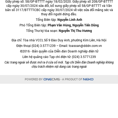
Giấy phép số: 58/GP-BTTTT ngày 18/02/2020. Giấy phép số 208/GP-BTTTT
cấp ngày 30/07/2024 sửa đổi, bổ sung giấy phép số 58/GP-BTTTT và Văn
bản số 3117/BTTTT-CBC cấp ngày 30/07/2024 về việc sửa đổi măng séc và
thay đổi người đứng đầu.
Tổng Biên tập:
Nguyễn Linh Anh
Phó Tổng Biên tập:
Phạm Văn Hùng, Nguyễn Tiến Dũng
Tổng Thư ký tòa soạn:
Nguyễn Thị Thu Hương
Địa chỉ: Tòa nhà VCCI, Số 9 Đào Duy Anh, phường Kim Liên, Hà Nội
Điện thoại (024) 3.5771239 – Email: toasoan@dddn.com.vn
©2016 - Bản quyền của Diễn đàn Doanh nghiệp điện tử
Liên hệ quảng cáo Tạp chí điện tử: (024) 3.5771239
Các trang ngoài sẽ được mở ra ở cửa sổ mới. Tạp chí Diễn đàn Doanh nghiệp không
chịu trách nhiệm nội dung các trang ngoài
POWERED BY
- A PRODUCT OF
ONE
CMS
NEKO