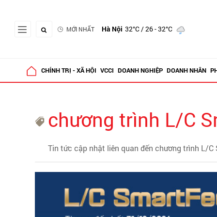
Hà Nội
32°C
/ 26 - 32°C
MỚI NHẤT
CHÍNH TRỊ - XÃ HỘI
VCCI
DOANH NGHIỆP
DOANH NHÂN
P
chương trình L/C 
Tin tức cập nhật liên quan đến chương trình L/C