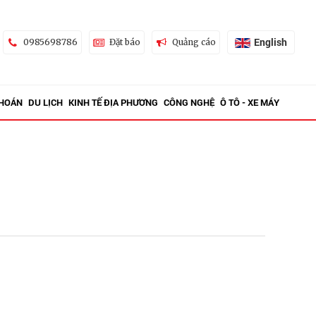
English
0985698786
Đặt báo
Quảng cáo
KHOÁN
DU LỊCH
KINH TẾ ĐỊA PHƯƠNG
CÔNG NGHỆ
Ô TÔ - XE MÁY