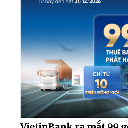
VietinBank ra mắt 99 gó