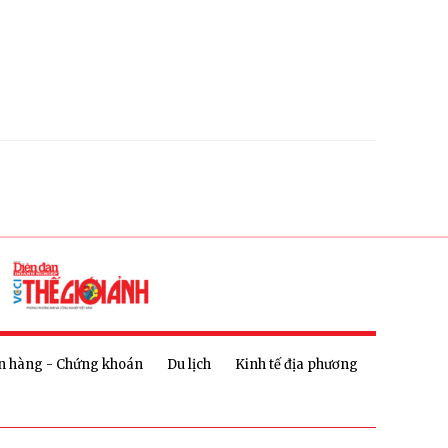
n hàng - Chứng khoán
Du lịch
Kinh tế địa phương