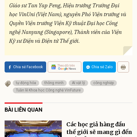
Giáo sư Tan Yap Peng, Hiệu trưởng Trường Đại
học VinUni (Việt Nam), nguyên Phó Viện trưởng và
Quyền Viện trưởng Viện Kỹ thuật Đại học Công
nghệ Nanyang (Singapore), Thành viên của Viện
Kỹ sư Điện và Điện tử Thế giới.
Theo dõi trên
Chia sẻ Facebook
Chia sẻ Zalo
tự động hóa
thông minh
AI vật lý
công nghiệp
Tuần lễ Khoa học Công nghệ VinFuture
BÀI LIÊN QUAN
Các học giả hàng đầu
thế giới sẽ mang gì đến