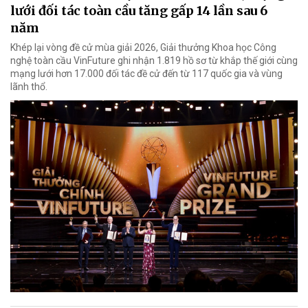
lưới đối tác toàn cầu tăng gấp 14 lần sau 6
năm
Khép lại vòng đề cử mùa giải 2026, Giải thưởng Khoa học Công
nghệ toàn cầu VinFuture ghi nhận 1.819 hồ sơ từ khắp thế giới cùng
mạng lưới hơn 17.000 đối tác đề cử đến từ 117 quốc gia và vùng
lãnh thổ.