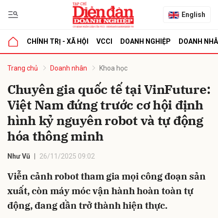
English
CHÍNH TRỊ - XÃ HỘI
VCCI
DOANH NGHIỆP
DOANH NH
bình luận
Trang chủ
Doanh nhân
Khoa học
Chuyên gia quốc tế tại VinFuture:
Việt Nam đứng trước cơ hội định
hình kỷ nguyên robot và tự động
hóa thông minh
Như Vũ
26/11/2025 09:02
Hủy
G
Viễn cảnh robot tham gia mọi công đoạn sản
xuất, còn máy móc vận hành hoàn toàn tự
động, đang dần trở thành hiện thực.