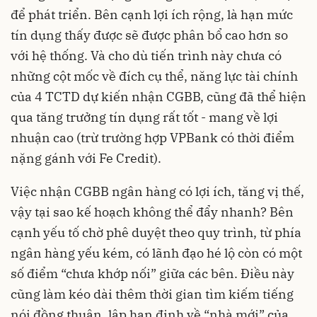
để phát triển. Bên cạnh lợi ích rộng, là hạn mức
tín dụng thấy được sẽ được phân bổ cao hơn so
với hệ thống. Và cho dù tiến trình này chưa có
những cột mốc về đích cụ thể, năng lực tài chính
của 4 TCTD dự kiến
nhận CGBB,
cũng đã thể hiện
qua tăng trưởng tín dụng rất tốt - mang về lợi
nhuận cao (trừ trường hợp VPBank có thời điểm
nặng gánh với Fe Credit).
Việc nhận CGBB ngân hàng có lợi ích, tăng vị thế,
vậy tại sao kế hoạch không thể đẩy nhanh? Bên
cạnh yếu tố chờ phê duyệt theo quy trình, từ phía
ngân hàng yếu kém, có lãnh đạo hé lộ còn có một
số điểm “chưa khớp nối” giữa các bên. Điều này
cũng làm kéo dài thêm thời gian tìm kiếm tiếng
nói đồng thuận, lập hạn định về “nhà mới” của