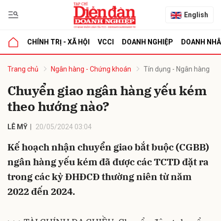
English
CHÍNH TRỊ - XÃ HỘI
VCCI
DOANH NGHIỆP
DOANH NH
bình luận
Trang chủ
Ngân hàng - Chứng khoán
Tín dụng - Ngân hàng
Chuyển giao ngân hàng yếu kém
theo hướng nào?
LÊ MỸ
20/05/2024 03:04
Kế hoạch nhận chuyển giao bắt buộc (CGBB)
ngân hàng yếu kém đã được các TCTD đặt ra
Hủy
G
trong các kỳ ĐHĐCĐ thường niên từ năm
2022 đến 2024.