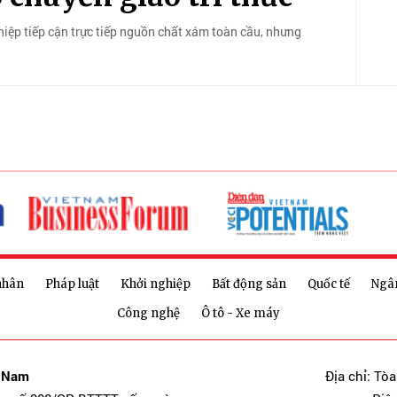
iệp tiếp cận trực tiếp nguồn chất xám toàn cầu, nhưng
nhân
Pháp luật
Khởi nghiệp
Bất động sản
Quốc tế
Ngâ
Công nghệ
Ô tô - Xe máy
t Nam
Địa chỉ: Tò