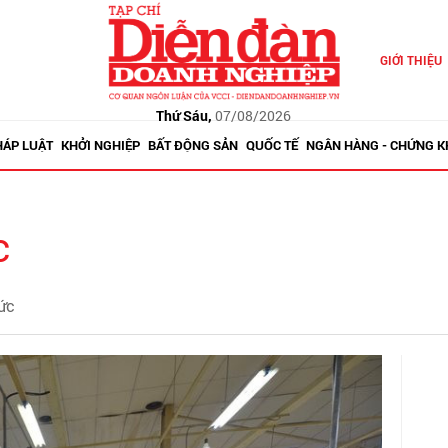
GIỚI THIỆU
Thứ Sáu,
07/08/2026
HÁP LUẬT
KHỞI NGHIỆP
BẤT ĐỘNG SẢN
QUỐC TẾ
NGÂN HÀNG - CHỨNG 
c
hức