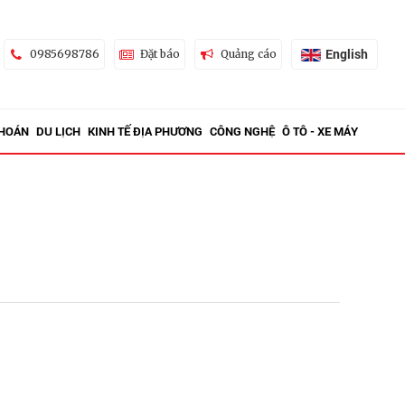
English
0985698786
Đặt báo
Quảng cáo
KHOÁN
DU LỊCH
KINH TẾ ĐỊA PHƯƠNG
CÔNG NGHỆ
Ô TÔ - XE MÁY