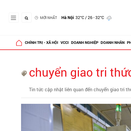
Hà Nội
32°C
/ 26 - 32°C
MỚI NHẤT
CHÍNH TRỊ - XÃ HỘI
VCCI
DOANH NGHIỆP
DOANH NHÂN
P
chuyển giao tri thứ
Tin tức cập nhật liên quan đến chuyển giao tri t