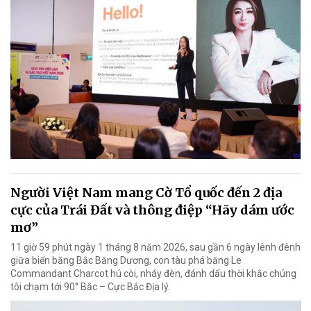
Người Việt Nam mang Cờ Tổ quốc đến 2 địa
cực của Trái Đất và thông điệp “Hãy dám ước
mơ”
11 giờ 59 phút ngày 1 tháng 8 năm 2026, sau gần 6 ngày lênh đênh
giữa biển băng Bắc Băng Dương, con tàu phá băng Le
Commandant Charcot hú còi, nháy đèn, đánh dấu thời khắc chúng
tôi chạm tới 90° Bắc – Cực Bắc Địa lý.