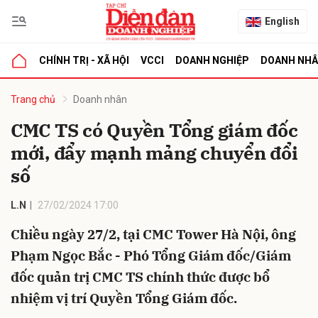
English
CHÍNH TRỊ - XÃ HỘI
VCCI
DOANH NGHIỆP
DOANH NH
bình luận
Trang chủ
Doanh nhân
CMC TS có Quyền Tổng giám đốc
mới, đẩy mạnh mảng chuyển đổi
số
L.N
27/02/2024 17:00
Chiều ngày 27/2, tại CMC Tower Hà Nội, ông
Hủy
G
Phạm Ngọc Bắc - Phó Tổng Giám đốc/Giám
đốc quản trị CMC TS chính thức được bổ
nhiệm vị trí Quyền Tổng Giám đốc.