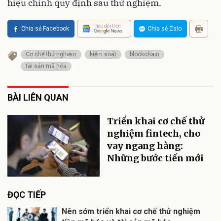
hiệu chỉnh quy định sau thử nghiệm.
Theo dõi trên
Chia sẻ Facebook
Chia sẻ Zalo
Cơ chế thử nghiệm
kiểm soát
blockchain
tài sản mã hóa
BÀI LIÊN QUAN
Triển khai cơ chế thử
nghiệm fintech, cho
vay ngang hàng:
Những bước tiến mới
ĐỌC TIẾP
Nên sớm triển khai cơ chế thử nghiệm