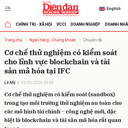
English
CHÍNH TRỊ - XÃ HỘI
VCCI
DOANH NGHIỆP
DOANH NH
bình luận
Trang chủ
Ngân hàng - Chứng khoán
Chuyên đề
Cơ chế thử nghiệm có kiểm soát
cho lĩnh vực blockchain và tài
sản mã hóa tại IFC
Lê Mỹ
03/02/2026 04:08
Cơ chế thử nghiệm có kiểm soát (sandbox)
Hủy
G
trong tạo môi trường thử nghiệm an toàn cho
các mô hình tài chính – công nghệ mới, đặc
biệt là blockchain và tài sản mã hóa rất quan